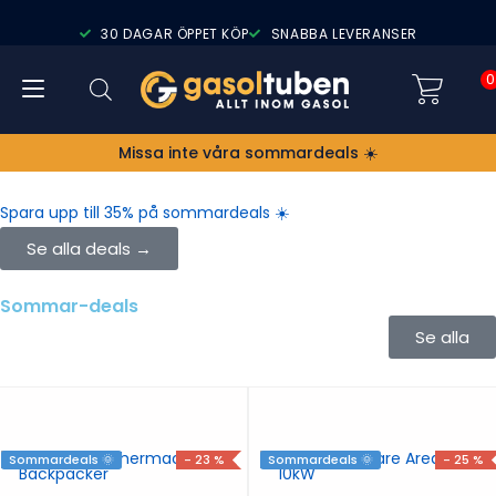
30 DAGAR ÖPPET KÖP
SNABBA LEVERANSER
0
Missa inte våra sommardeals ☀️
Spara upp till 35% på sommardeals ☀️
Se alla deals →
Sommar-deals
Se alla
Sommardeals 🌞
- 23 %
Sommardeals 🌞
- 25 %