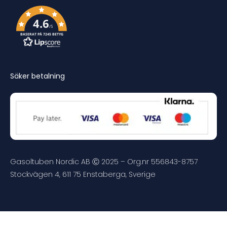
4.6
/5
BASERAT PÅ 7245 BETYG
Säker betalning
Gasoltuben Nordic AB Ⓒ 2025 – Org.nr 556843-8757
Stockvägen 4, 611 75 Enstaberga, Sverige