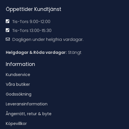
n
n
n
n
Öppettider Kundtjänst
Tis-Tors 9:00-12:00
Tis-Tors 13:00-15:30
Dagligen under helgfria vardagar.
Helgdagar & Röda vardagar:
Stängt
Information
Kundservice
Våra butiker
Godssökning
Leveransinformation
Ångerrätt, retur & byte
Köpevillkor