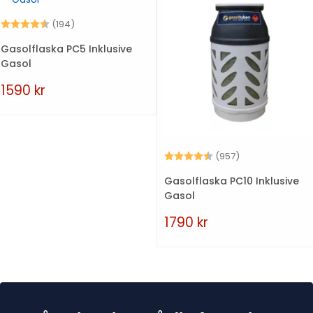
Betyg:
4.6 utav 5 stjärnor
(194)
Gasolflaska PC5 Inklusive
Gasol
1590
kr
Betyg:
4.7 utav 5 stjä
(957)
Gasolflaska PC10 Inklusive
Gasol
1790
kr