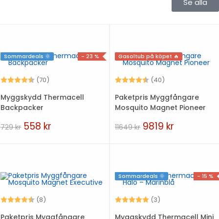
Se alla
Sommardeals 🌞
- 23 %
Gasoltub på köpet 🔥
Betyg:
4.6 utav 5 stjärnor
Betyg:
4.3 utav 5 stjär
(70)
(40)
Myggskydd Thermacell
Paketpris Myggfångare
Backpacker
Mosquito Magnet Pioneer
558
kr
9819
kr
729
kr
11649
kr
Sommardeals 🌞
- 15 %
Betyg:
4.5 utav 5 stjärnor
Betyg:
5.0 utav 5 stjärno
(8)
(3)
Paketpris Myggfångare
Myggskydd Thermacell Mini