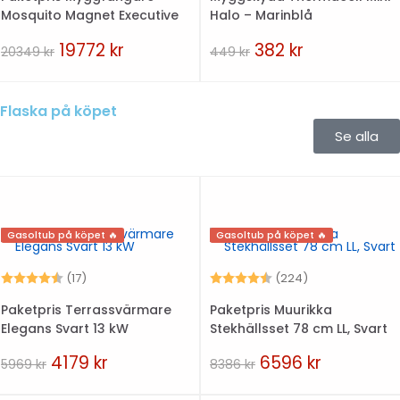
Mosquito Magnet Executive
Halo – Marinblå
19772
kr
382
kr
20349
kr
449
kr
Flaska på köpet
Se alla
Gasoltub på köpet 🔥
Gasoltub på köpet 🔥
Betyg:
4.5 utav 5 stjärnor
Betyg:
4.6 utav 5 stjä
(17)
(224)
Paketpris Terrassvärmare
Paketpris Muurikka
Elegans Svart 13 kW
Stekhällsset 78 cm LL, Svart
4179
kr
6596
kr
5969
kr
8386
kr