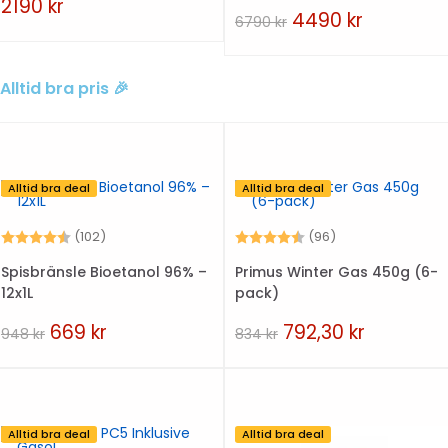
2190
kr
4490
kr
6790
kr
Alltid bra pris 🎉
Alltid bra deal
Alltid bra deal
Betyg:
4.6 utav 5 stjärnor
Betyg:
4.7 utav 5 stjär
(102)
(96)
Spisbränsle Bioetanol 96% –
Primus Winter Gas 450g (6-
12x1L
pack)
669
kr
792,30
kr
948
kr
834
kr
Alltid bra deal
Alltid bra deal