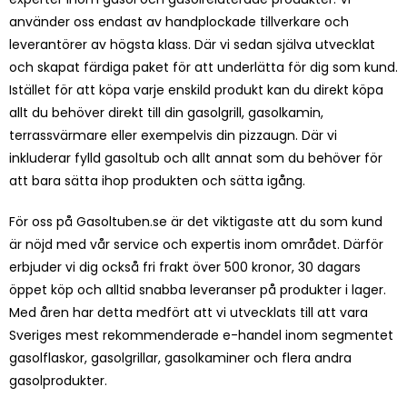
använder oss endast av handplockade tillverkare och
leverantörer av högsta klass. Där vi sedan själva utvecklat
och skapat färdiga paket för att underlätta för dig som kund.
Istället för att köpa varje enskild produkt kan du direkt köpa
allt du behöver direkt till din
gasolgrill
, gasolkamin,
terrassvärmare
eller exempelvis din
pizzaugn
. Där vi
inkluderar fylld gasoltub och allt annat som du behöver för
att bara sätta ihop produkten och sätta igång.
För oss på Gasoltuben.se är det viktigaste att du som kund
är nöjd med vår service och expertis inom området. Därför
erbjuder vi dig också fri frakt över 500 kronor, 30 dagars
öppet köp och alltid snabba leveranser på produkter i lager.
Med åren har detta medfört att vi utvecklats till att vara
Sveriges mest rekommenderade e-handel inom segmentet
gasolflaskor, gasolgrillar,
gasolkaminer
och flera andra
gasolprodukter.