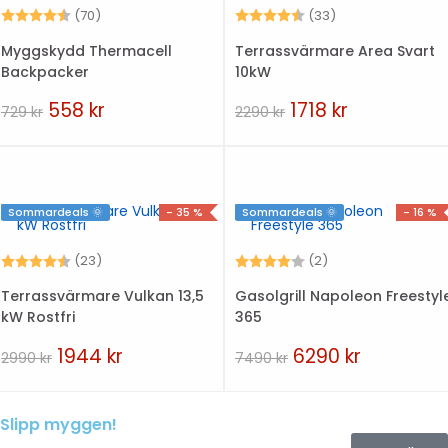
Betyg:
4.6 utav 5 stjärnor
Betyg:
4.5 utav 5 stjär
(70)
(33)
Myggskydd Thermacell
Terrassvärmare Area Svart
Backpacker
10kW
558
kr
1718
kr
729
kr
2290
kr
Sommardeals 🌞
- 35 %
Sommardeals 🌞
- 16 %
Betyg:
4.6 utav 5 stjärnor
Betyg:
4.0 utav 5 stjärn
(23)
(2)
Terrassvärmare Vulkan 13,5
Gasolgrill Napoleon Freestyl
kW Rostfri
365
1944
kr
6290
kr
2990
kr
7490
kr
Slipp myggen!