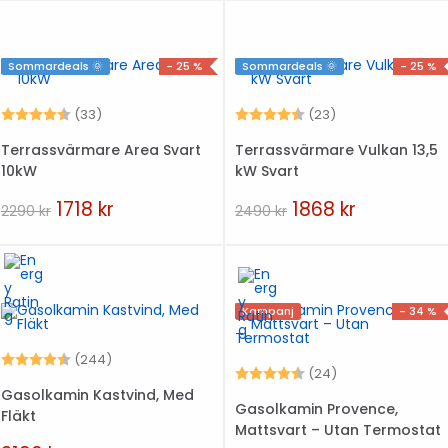
Sommardeals 🌞
- 25 %
Sommardeals 🌞
- 25 %
Betyg:
4.5 utav 5 stjärnor
Betyg:
4.6 utav 5 stjär
(33)
(23)
Terrassvärmare Area Svart
Terrassvärmare Vulkan 13,5
10kW
kW Svart
1718
kr
1868
kr
2290
kr
2490
kr
Kampanj
- 34 %
Betyg:
4.5 utav 5 stjärnor
(244)
Betyg:
4.5 utav 5 stjär
(24)
Gasolkamin Kastvind, Med
Gasolkamin Provence,
Fläkt
Mattsvart – Utan Termostat