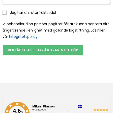
Jag har en returfraktsedel
Vi behandlar dina personuppgifter för att kunna hantera ditt
ångerärende i enlighet med gällande lagstiftning. Läs mer i
vår
Integritetspolicy
.
BEKRÄFTA ATT JAG ÅNGRAR MITT KÖP
Författare:
Mikael Klasson
4.6
D
04.08.2026
/5
a