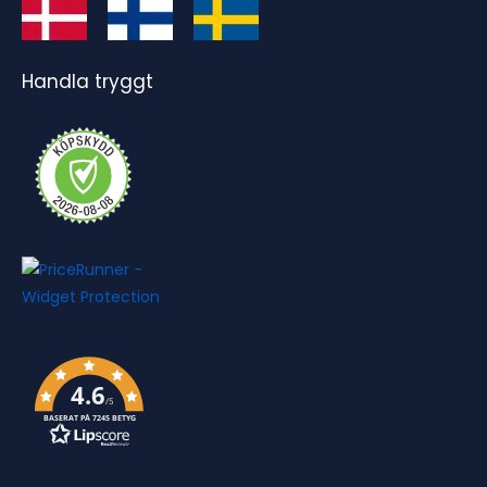
Handla tryggt
4.6
/5
BASERAT PÅ 7245 BETYG