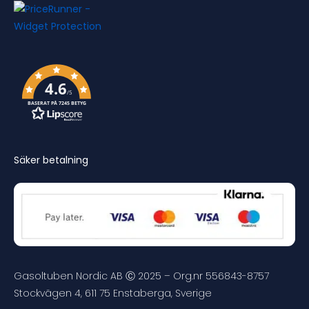
4.6
/5
BASERAT PÅ 7245 BETYG
Säker betalning
Gasoltuben Nordic AB Ⓒ 2025 – Org.nr 556843-8757
Stockvägen 4, 611 75 Enstaberga, Sverige