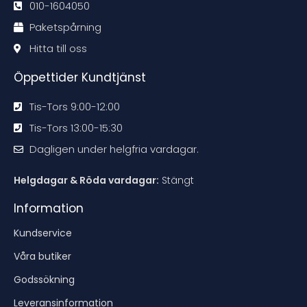
d
d
d
d
010-1604050
a
a
a
a
t
t
t
t
Paketspårning
i
i
i
i
o
o
o
o
n
n
n
n
Hitta till oss
e
e
e
e
n
n
n
n
Öppettider Kundtjänst
Tis-Tors 9:00-12:00
Tis-Tors 13:00-15:30
Dagligen under helgfria vardagar.
Helgdagar & Röda vardagar:
Stängt
Information
Kundservice
Våra butiker
Godssökning
Leveransinformation