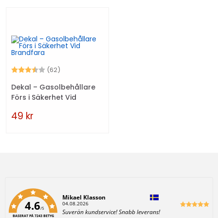
Betyg:
3.6 utav 5 stjärnor
(62)
Dekal – Gasolbehållare
Förs i Säkerhet Vid
Brandfara
49
kr
Författare:
Mikael Klasson
4.6
D
04.08.2026
/5
a
T
Suverän kundservice! Snabb leverans!
t
BASERAT PÅ 7243 BETYG