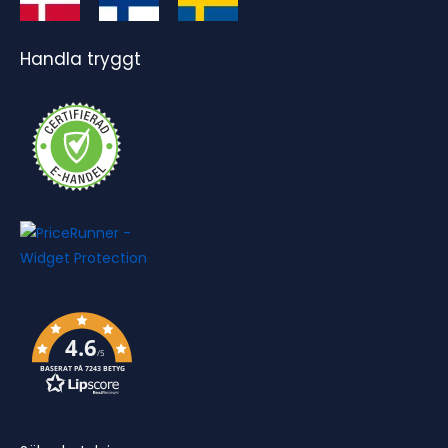
Handla tryggt
4.6
/5
BASERAT PÅ 7243 BETYG