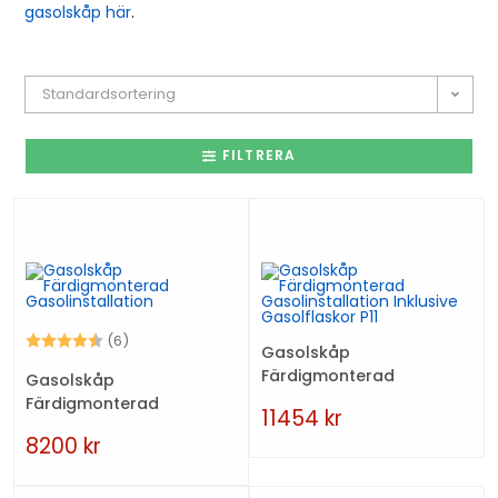
gasolskåp här
.
Standardsortering
FILTRERA
Betyg:
4.7 utav 5 stjärnor
(6)
Gasolskåp
Färdigmonterad
Gasolskåp
Gasolinstallation Inklusive
Färdigmonterad
11454
kr
Gasolflaskor P11
Gasolinstallation
8200
kr