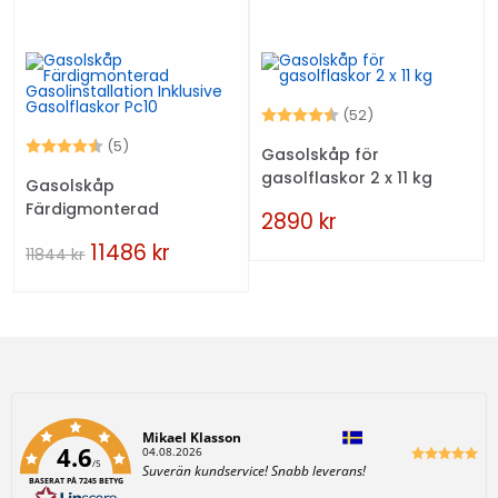
Betyg:
4.6 utav 5 stjär
(52)
Betyg:
4.2 utav 5 stjärnor
(5)
Gasolskåp för
gasolflaskor 2 x 11 kg
Gasolskåp
Färdigmonterad
2890
kr
Gasolinstallation Inklusive
11486
kr
11844
kr
Gasolflaskor Pc10
Författare:
Mikael Klasson
4.6
D
04.08.2026
/5
a
T
Suverän kundservice! Snabb leverans!
t
BASERAT PÅ 7245 BETYG
e
u