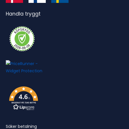
Handla tryggt
4.6
/5
BASERAT PÅ 7245 BETYG
Säker betalning