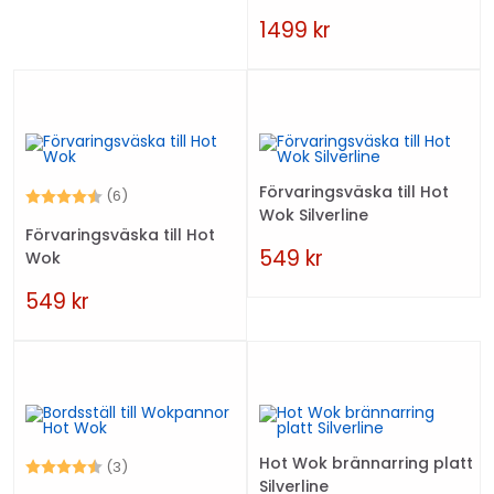
1499
kr
Förvaringsväska till Hot
Betyg:
4.2 utav 5 stjärnor
(6)
Wok Silverline
Förvaringsväska till Hot
549
kr
Wok
549
kr
Hot Wok brännarring platt
Betyg:
4.7 utav 5 stjärnor
(3)
Silverline