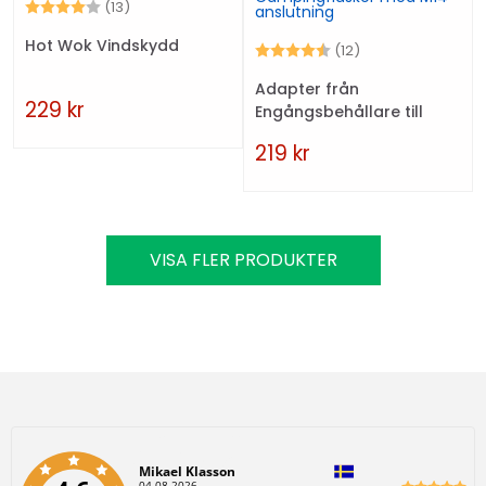
Betyg:
4.0 utav 5 stjärnor
(13)
Hot Wok Vindskydd
Betyg:
4.6 utav 5 stjärn
(12)
Adapter från
229
kr
Engångsbehållare till
Campingflaskor med M14
219
kr
anslutning
VISA FLER PRODUKTER
Författare:
Mikael Klasson
D
04.08.2026