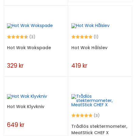
Betyg:
4.7 utav 5 stjärnor
Betyg:
5.0 utav 5 stjärno
(3)
(1)
Hot Wok Wokspade
Hot Wok Hålslev
329
kr
419
kr
Hot Wok Klyvkniv
Betyg:
5.0 utav 5 stjärno
(3)
649
kr
Trådlös stektermometer,
MeatStick CHEF X