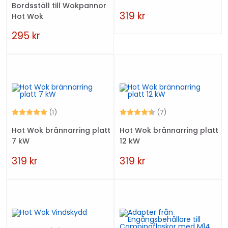
Bordsställ till Wokpannor
319
kr
Hot Wok
295
kr
Betyg:
5.0 utav 5 stjärnor
Betyg:
4.3 utav 5 stjärno
(1)
(7)
Hot Wok brännarring platt
Hot Wok brännarring platt
7 kW
12 kW
319
kr
319
kr