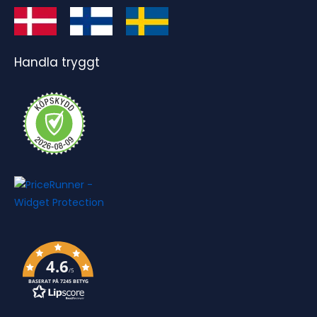
Handla tryggt
4.6
/5
BASERAT PÅ 7245 BETYG