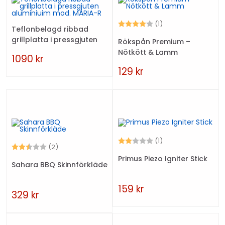
Betyg:
4.0 utav 5 stjärno
(1)
Teflonbelagd ribbad
grillplatta i pressgjuten
Rökspån Premium –
aluminiuim mod. MARIA-R
Nötkött & Lamm
1090
kr
129
kr
Betyg:
2.0 utav 5 stjärno
(1)
Betyg:
2.5 utav 5 stjärnor
(2)
Primus Piezo Igniter Stick
Sahara BBQ Skinnförkläde
159
kr
329
kr