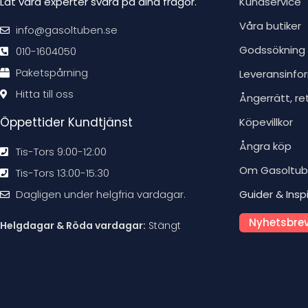
Låt våra experter svara på dina frågor.
Kundservice
Våra butiker
info@gasoltuben.se
Godssökning
010-1604050
Paketspårning
Leveransinfo
Hitta till oss
Ångerrätt, re
Öppettider Kundtjänst
Köpevillkor
Ångra köp
Tis-Tors 9:00-12:00
Om Gasoltu
Tis-Tors 13:00-15:30
Dagligen under helgfria vardagar.
Guider & Insp
Nyhetsbrev
Helgdagar & Röda vardagar:
Stängt