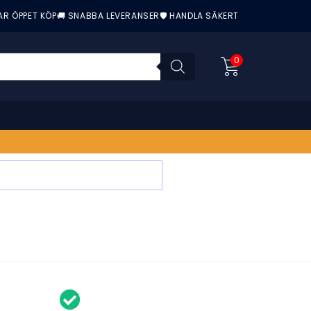
AR ÖPPET KÖP
🚚 SNABBA LEVERANSER
🛡️ HANDLA SÄKERT
0