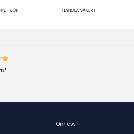
PPET KÖP
HANDLA SÄKERT
ns!
n
Om oss