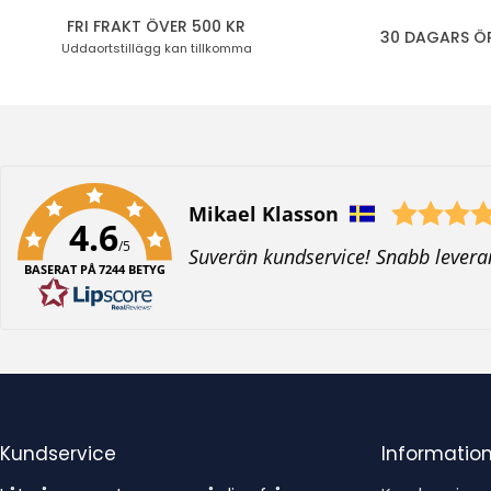
FRI FRAKT ÖVER 500 KR
30 DAGARS Ö
Uddaortstillägg
kan tillkomma
Författare:
Mikael Klasson
4.6
/5
T
Suverän kundservice! Snabb levera
BASERAT PÅ 7244 BETYG
e
x
t
:
Kundservice
Informatio