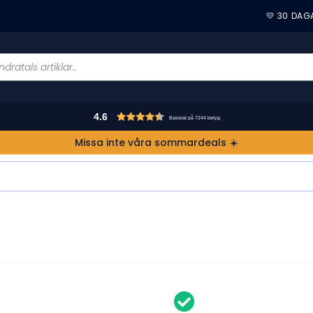
💛 30 DAG
4.6
Baserat på 7244 betyg
Missa inte våra sommardeals ☀️