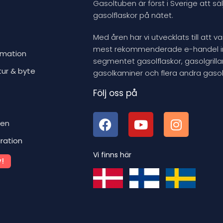
Gasoltuben är först i Sverige att säl
gasolflaskor på nätet.
Med åren har vi utvecklats till att v
mest rekommenderade e-handel 
rmation
segmentet gasolflaskor, gasolgrillar
tur & byte
gasolkaminer och flera andra gasol
Följ oss på
ben
iration
Vi finns här
!