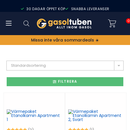
30 DAGAR ÖPPET KÖP
SNABBA LEVERANSER
0
Missa inte våra sommardeals ☀️
Standardsortering
FILTRERA
Betyg:
5.0 utav 5 stjärnor
Betyg:
5.0 utav 5 stjärno
(2)
(1)