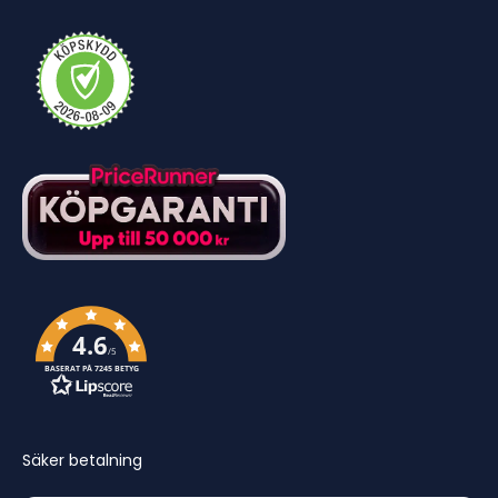
4.6
/5
BASERAT PÅ 7245 BETYG
Säker betalning