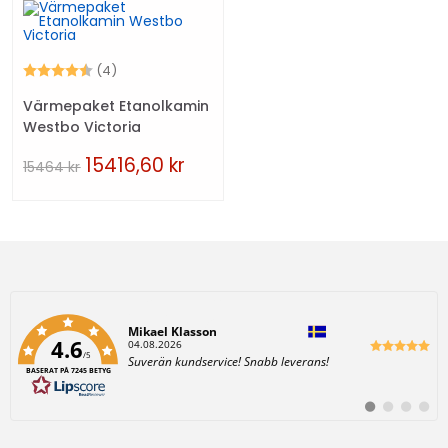
Betyg:
4.5 utav 5 stjärnor
(4)
Värmepaket Etanolkamin
Westbo Victoria
15416,60
kr
15464
kr
Författare:
Mikael Klasson
4.6
D
04.08.2026
/5
a
T
Suverän kundservice! Snabb leverans!
t
BASERAT PÅ 7245 BETYG
e
u
x
m
t
:
B
B
B
B
:
y
y
y
y
t
t
t
t
t
t
t
t