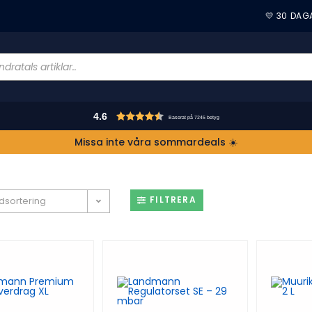
💛 30 DAG
4.6
Baserat på 7245 betyg
Missa inte våra sommardeals ☀️
FILTRERA
dsortering