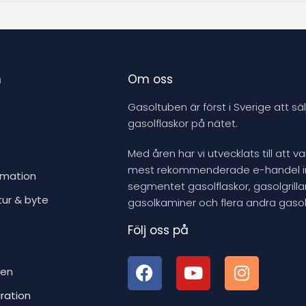
n
Om oss
Gasoltuben är först i Sverige att säl
gasolflaskor på nätet.
Med åren har vi utvecklats till att v
mest rekommenderade e-handel 
rmation
segmentet gasolflaskor, gasolgrillar
tur & byte
gasolkaminer och flera andra gasol
Följ oss på
ben
iration