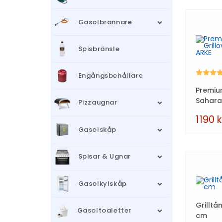
Gasolbrännare
Spisbränsle
Betyg:
Engångsbehållare
Premiu
Sahara
Pizzaugnar
1190
k
Gasolskåp
Spisar & Ugnar
Gasolkylskåp
Grillt
Gasoltoaletter
cm