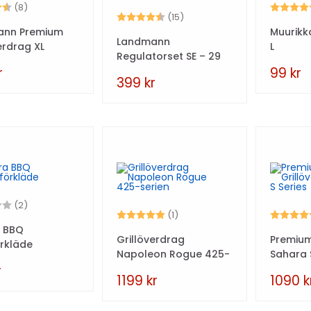
4.4 utav 5 stjärnor
Betyg:
(8)
Betyg:
4.5 utav 5 stjärnor
(15)
ann Premium
Muurikk
Landmann
erdrag XL
L
Regulatorset SE – 29
mbar
r
99
kr
399
kr
2.5 utav 5 stjärnor
(2)
Betyg:
5.0 utav 5 stjärnor
Betyg:
(1)
 BBQ
Grillöverdrag
Premium
örkläde
Napoleon Rogue 425-
Sahara 
serien
r
1199
kr
1090
k