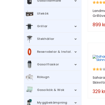
Gasolvärmare
Betyg:
Landm
Utekök
Grillöv
899
k
Grillar
Stekhällar
Reservdelar & Instal.
Gasolflaskor
Betyg:
Rökugn
Sahara
Skinnf
Gasolkök & Wok
329
k
Myggbekämpning