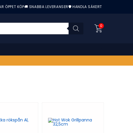
AR ÖPPET KÖP
🚚 SNABBA LEVERANSER
🛡️ HANDLA SÄKERT
0