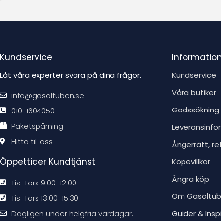
t
:
Kundservice
Informatio
Låt våra experter svara på dina frågor.
Kundservice
Våra butiker
info@gasoltuben.se
Godssökning
010-1604050
Paketspårning
Leveransinfo
Hitta till oss
Ångerrätt, re
Öppettider Kundtjänst
Köpevillkor
Ångra köp
Tis-Tors 9:00-12:00
Om Gasoltu
Tis-Tors 13:00-15:30
Dagligen under helgfria vardagar.
Guider & Insp