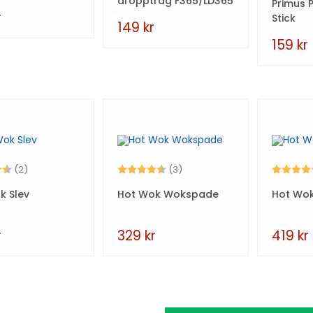
dropptråg F365/LD365
Primus P
r
Stick
149
kr
159
kr
4.5 utav 5 stjärnor
Betyg:
4.7 utav 5 stjärnor
Betyg:
(2)
(3)
k Slev
Hot Wok Wokspade
Hot Wok
r
329
kr
419
kr