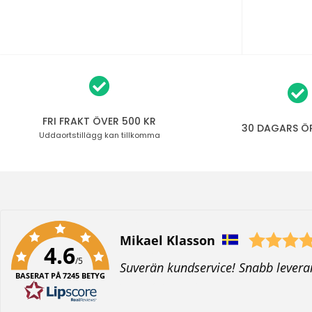
FRI FRAKT ÖVER 500 KR
30 DAGARS Ö
Uddaortstillägg
kan tillkomma
Författare:
Mikael Klasson
4.6
/5
T
Suverän kundservice! Snabb levera
BASERAT PÅ 7245 BETYG
e
x