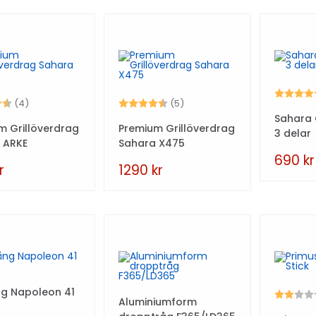
Betyg:
4.5 utav 5 stjärnor
Betyg:
4.4 utav 5 stjärnor
(4)
(5)
Sahara G
m Grillöverdrag
Premium Grillöverdrag
3 delar
 ARKE
Sahara X475
690
kr
r
1290
kr
ång Napoleon 41
Betyg:
Aluminiumform