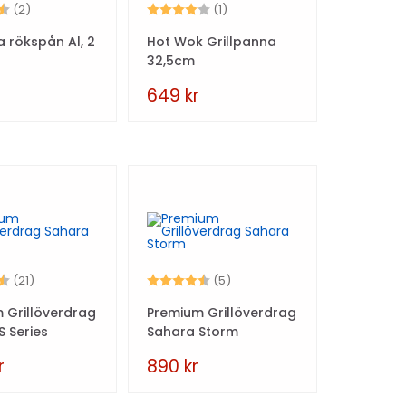
4.5 utav 5 stjärnor
Betyg:
4.0 utav 5 stjärnor
(2)
(1)
a rökspån Al, 2
Hot Wok Grillpanna
32,5cm
649
kr
4.4 utav 5 stjärnor
Betyg:
4.8 utav 5 stjärnor
(21)
(5)
 Grillöverdrag
Premium Grillöverdrag
S Series
Sahara Storm
r
890
kr