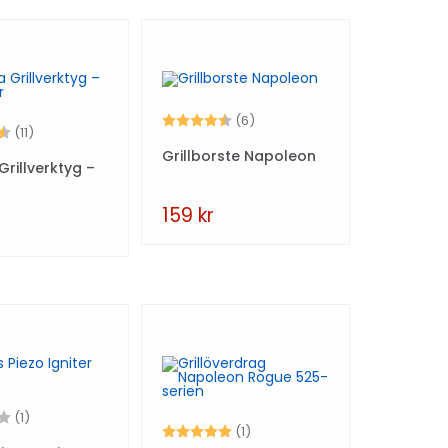
Betyg:
4.7 utav 5 stjärnor
(6)
4.7 utav 5 stjärnor
(11)
Grillborste Napoleon
rillverktyg –
159
kr
2.0 utav 5 stjärnor
(1)
Betyg:
5.0 utav 5 stjärnor
(1)