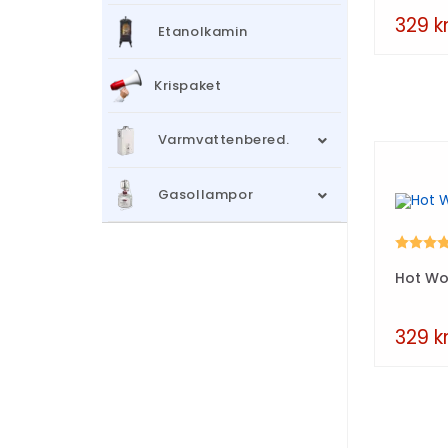
329
k
Etanolkamin
Krispaket
Varmvattenbered.
Gasollampor
Betyg:
Hot Wo
329
k