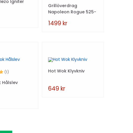
iezo Igniter
Grillöverdrag
Napoleon Rogue 525-
serien
1499
kr
Hot Wok Klyvkniv
5.0 utav 5 stjärnor
(1)
 Hålslev
649
kr