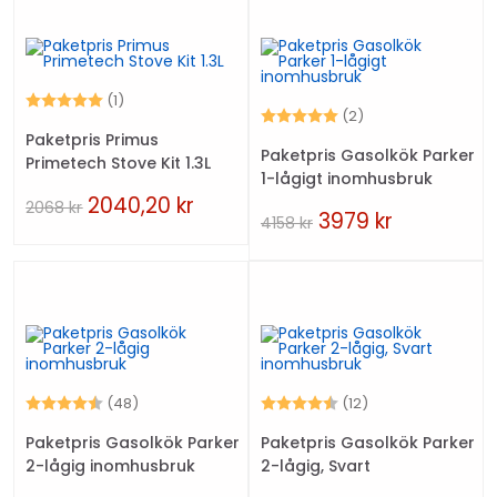
Betyg:
5.0 utav 5 stjärnor
(1)
Betyg:
5.0 utav 5 stjärno
(2)
Paketpris Primus
Paketpris Gasolkök Parker
Primetech Stove Kit 1.3L
1-lågigt inomhusbruk
2040,20
kr
2068
kr
3979
kr
4158
kr
Betyg:
4.2 utav 5 stjärnor
Betyg:
4.7 utav 5 stjärn
(48)
(12)
Paketpris Gasolkök Parker
Paketpris Gasolkök Parker
2-lågig inomhusbruk
2-lågig, Svart
inomhusbruk