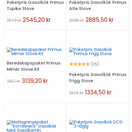
Paketpris Gasolkök Primus
Paketpris Gasolkök Primus
Tupike Stove
Atle Stove
2545,20
kr
2885,50
kr
2573
kr
2985
kr
Beredskapspaket Primus
Betyg:
4.7 utav 5 stjär
(25)
Mimer Stove Kit
Paketpris Gasolkök Primus
3139,20
kr
Frigg Stove
3167
kr
1334,50
kr
1434
kr