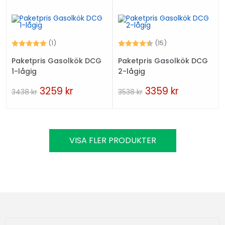
Betyg:
5.0 utav 5 stjärnor
Betyg:
4.3 utav 5 stjärn
(1)
(15)
Paketpris Gasolkök DCG
Paketpris Gasolkök DCG
1-lågig
2-lågig
3259
kr
3359
kr
3438
kr
3538
kr
VISA FLER PRODUKTER