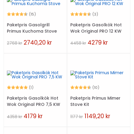
Betyg:
4.7 utav 5 stjärnor
Betyg:
4.7 utav 5 stjärn
(15)
(3)
Paketpris Gasolgrill
Paketpris Gasolkök Hot
Primus Kuchoma Stove
Wok Original PRO 12 KW
2740,20
kr
4279
kr
2768
kr
4458
kr
Betyg:
5.0 utav 5 stjärnor
Betyg:
4.8 utav 5 stjärn
(1)
(10)
Paketpris Gasolkök Hot
Paketpris Primus Mimer
Wok Original PRO 7,5 KW
Stove Kit
4179
kr
1149,20
kr
4358
kr
1177
kr