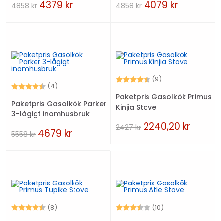
4379
kr
4079
kr
4858
kr
4858
kr
Betyg:
4.9 utav 5 stjärn
(9)
Betyg:
4.8 utav 5 stjärnor
(4)
Paketpris Gasolkök Primus
Paketpris Gasolkök Parker
Kinjia Stove
3-lågigt inomhusbruk
2240,20
kr
2427
kr
4679
kr
5558
kr
Betyg:
4.6 utav 5 stjärnor
Betyg:
3.9 utav 5 stjärn
(8)
(10)