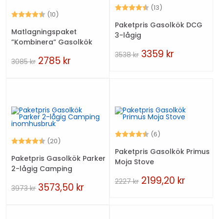
Betyg:
4.2 utav 5 stjärn
(13)
Betyg:
4.6 utav 5 stjärnor
(10)
Paketpris Gasolkök DCG
Matlagningspaket
3-lågig
”Kombinera” Gasolkök
Med Gasolkamin
3359
kr
3538
kr
2785
kr
3085
kr
Betyg:
4.8 utav 5 stjärn
(6)
Betyg:
4.2 utav 5 stjärnor
(20)
Paketpris Gasolkök Primus
Paketpris Gasolkök Parker
Moja Stove
2-lågig Camping
inomhusbruk
2199,20
kr
2227
kr
3573,50
kr
3973
kr