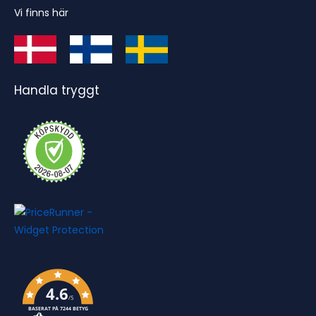
Vi finns här
Handla tryggt
4.6
/5
BASERAT PÅ 7244 BETYG