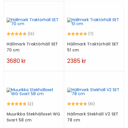
Betyg:
4.2 utav 5 stjärnor
Betyg:
4.9 utav 5 stjärno
(13)
(7)
Hällmark Traktörhäll SET
Hällmark Traktörhäll SET
70 cm
51 cm
3680
kr
2385
kr
Betyg:
5.0 utav 5 stjärnor
Betyg:
4.6 utav 5 stjärn
(2)
(61)
Muurikka Stekhällsset WG
Hällmark Stekhäll V2 SET
Svart 58 cm
78 cm