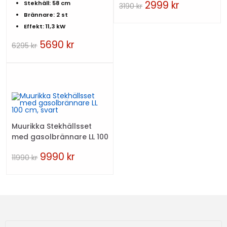
2999
kr
Stekhäll: 58 cm
3190
kr
Brännare: 2 st
Effekt: 11,3 kW
5690
kr
6295
kr
Muurikka Stekhällsset
med gasolbrännare LL 100
cm, svart
9990
kr
11990
kr