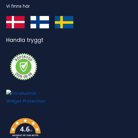
Vi finns här
Handla tryggt
4.6
/5
BASERAT PÅ 7245 BETYG