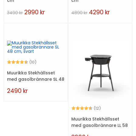
cm
cm
2990
kr
4290
kr
3490
kr
4890
kr
Betyg:
4.5 utav 5 stjärnor
(10)
Muurikka Stekhällsset
med gasolbrännare SL 48
cm, svart
2490
kr
Betyg:
4.8 utav 5 stjärn
(12)
Muurikka Stekhällsset
med gasolbrännare LL 58
cm, svart