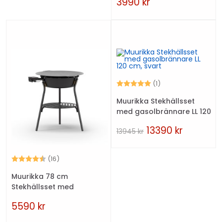
3990
kr
Betyg:
5.0 utav 5 stjärno
(1)
Muurikka Stekhällsset
med gasolbrännare LL 120
cm, svart
13390
kr
13945
kr
Betyg:
4.9 utav 5 stjärnor
(16)
Muurikka 78 cm
Stekhällsset med
gasolbrännare LL, svart
5590
kr