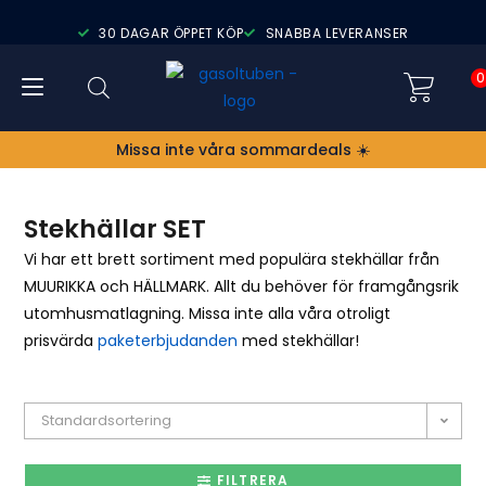
30 DAGAR ÖPPET KÖP
SNABBA LEVERANSER
0
Missa inte våra sommardeals ☀️
Stekhällar SET
Vi har ett brett sortiment med populära stekhällar från
MUURIKKA och HÄLLMARK. Allt du behöver för framgångsrik
utomhusmatlagning. Missa inte alla våra otroligt
prisvärda
paketerbjudanden
med stekhällar!
Standardsortering
FILTRERA