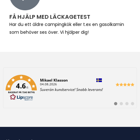
FÅ HJÄLP MED LÄCKAGETEST
Har du ett äldre campingkök eller t.ex en gasolkamin
som behöver ses över. Vi hjälper dig!
Författare:
Mikael Klasson
4.6
D
04.08.2026
/5
a
T
Suverän kundservice! Snabb leverans!
t
BASERAT PÅ 7243 BETYG
e
u
x
m
t
:
B
B
B
B
:
y
y
y
y
t
t
t
t
t
t
t
t
i
i
i
i
l
l
l
l
l
l
l
l
#
#
#
#
r
r
r
r
e
e
e
e