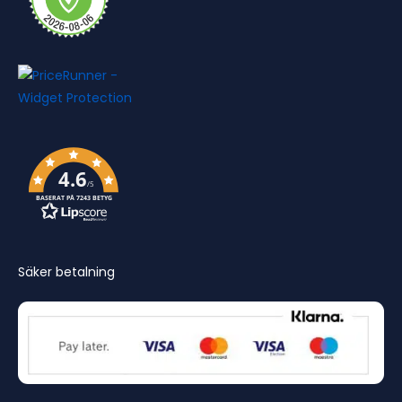
4.6
/5
BASERAT PÅ 7243 BETYG
Säker betalning