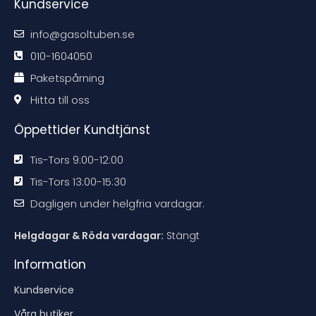
Kundservice
k
k
k
k
o
o
o
o
m
m
m
m
m
m
m
m
info@gasoltuben.se
e
e
e
e
n
n
n
n
d
d
d
d
010-1604050
a
a
a
a
t
t
t
t
Paketspårning
i
i
i
i
o
o
o
o
n
n
n
n
Hitta till oss
e
e
e
e
n
n
n
n
Öppettider Kundtjänst
Tis-Tors 9:00-12:00
Tis-Tors 13:00-15:30
Dagligen under helgfria vardagar.
Helgdagar & Röda vardagar:
Stängt
Information
Kundservice
Våra butiker