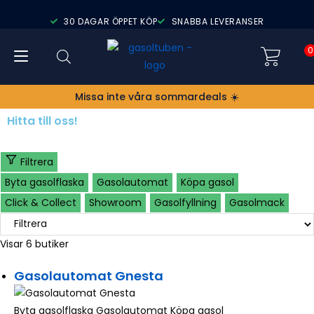
30 DAGAR ÖPPET KÖP
SNABBA LEVERANSER
0
Missa inte våra sommardeals ☀️
Hitta till oss!
Filtrera
Byta gasolflaska
Gasolautomat
Köpa gasol
Click & Collect
Showroom
Gasolfyllning
Gasolmack
Visar 6 butiker
Gasolautomat Gnesta
Byta gasolflaska
Gasolautomat
Köpa gasol