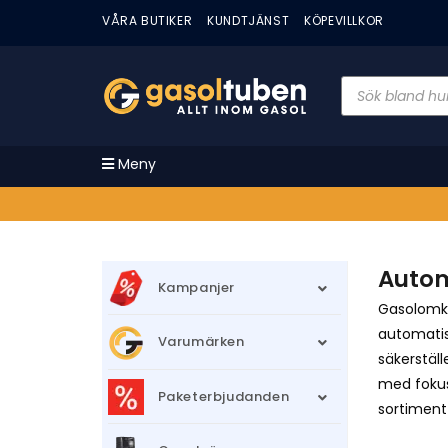
VÅRA BUTIKER
KUNDTJÄNST
KÖPEVILLKOR
Meny
Autom
Kampanjer
Gasolomka
automatis
Varumärken
säkerstäl
med fokus 
Paketerbjudanden
sortiment