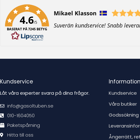
Författare:
Mikael Klasson
4.6
/5
T
Suverän kundservice! Snabb levera
BASERAT PÅ 7245 BETYG
e
x
t
:
Kundservice
Informatio
Låt våra experter svara på dina frågor.
Kundservice
Våra butiker
info@gasoltuben.se
Godssökning
010-1604050
Paketspårning
Leveransinfo
Hitta till oss
Ångerrätt, re