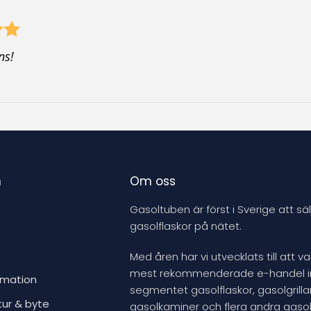
ns!
n
Om oss
Gasoltuben är först i Sverige att säl
gasolflaskor på nätet.
Med åren har vi utvecklats till att v
mest rekommenderade e-handel 
rmation
segmentet gasolflaskor, gasolgrillar
tur & byte
gasolkaminer och flera andra gasol