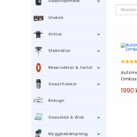
Gasolvärmare
Standar
Utekök
Grillar
Stekhällar
Betyg:
Reservdelar & Instal.
Automa
Omkas
Gasolflaskor
1990
Rökugn
Gasolkök & Wok
Myggbekämpning