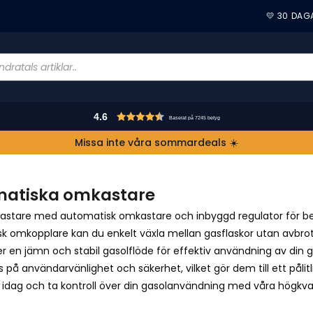
💛 30 DAG
4.6
Baserat på 7245 betyg
Missa inte våra sommardeals ☀️
atiska omkastare
stare med automatisk omkastare och inbyggd regulator för b
k omkopplare kan du enkelt växla mellan gasflaskor utan avbrott
ler en jämn och stabil gasolflöde för effektiv användning av din
på användarvänlighet och säkerhet, vilket gör dem till ett pålitli
 idag och ta kontroll över din gasolanvändning med våra högkva