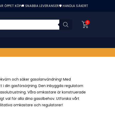
AR ÖPPET KÖP
🚚 SNABBA LEVERANSER
🛡️ HANDLA SÄKERT
0
ekväm och säker gasolanvändning! Med
 i din gasförsörjning. Den inbyggda regulatorn
 gasolutrustning. Våra omkastare är konstruerade
gt val för alla dina gasolbehov. Utforska vårt
litativa omkastare och regulatorer!