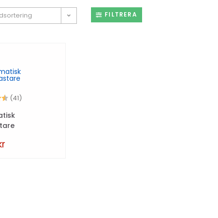
FILTRERA
dsortering
4.4 utav 5 stjärnor
(41)
tisk
tare
kr