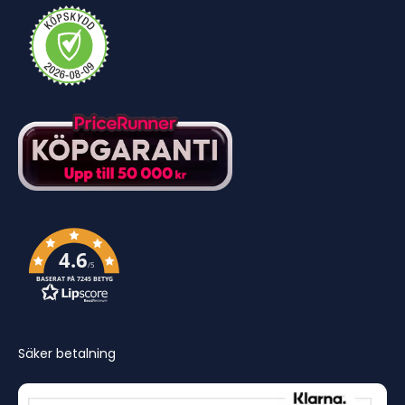
4.6
/5
BASERAT PÅ 7245 BETYG
Säker betalning