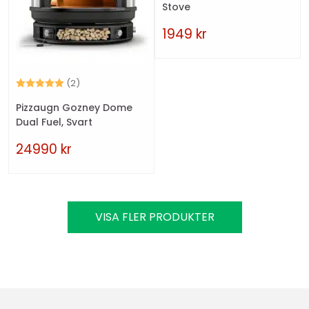
Stove
1949
kr
Betyg:
5.0 utav 5 stjärnor
(2)
Pizzaugn Gozney Dome
Dual Fuel, Svart
24990
kr
VISA FLER PRODUKTER