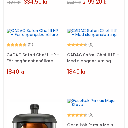
1334,50
kr
2199,20
kr
1434
kr
2227
kr
Betyg:
4.7 utav 5 stjärnor
Betyg:
4.4 utav 5 stjärn
(11)
(5)
CADAC Safari Chef II HP –
CADAC Safari Chef II LP –
För engångsbehållare
Med slanganslutning
1840
kr
1840
kr
Betyg:
4.6 utav 5 stjärn
(9)
Gasolkök Primus Moja