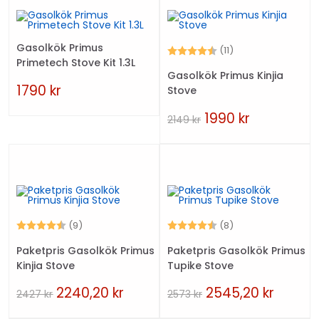
Gasolkök Primus
Betyg:
4.5 utav 5 stjärno
(11)
Primetech Stove Kit 1.3L
Gasolkök Primus Kinjia
1790
kr
Stove
1990
kr
2149
kr
Betyg:
4.9 utav 5 stjärnor
Betyg:
4.6 utav 5 stjärn
(9)
(8)
Paketpris Gasolkök Primus
Paketpris Gasolkök Primus
Kinjia Stove
Tupike Stove
2240,20
kr
2545,20
kr
2427
kr
2573
kr