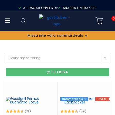
30 DAGAR ÖPPET KÖP
SNABBA LEVERANSER
0
Missa inte våra sommardeals ☀️
Standardsortering
FILTRERA
Sommardeals 🌞
- 23 %
Betyg:
4.6 utav 5 stjärnor
Betyg:
4.6 utav 5 stjär
(19)
(69)