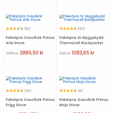
Betyg:
3.9 utav 5 stjärnor
Betyg:
4.7 utav 5 stjär
(10)
(32)
Paketpris Gasolkök Primus
Paketpris XL Myggskydd
Atle Stove
Thermacell Backpacker
2885,50
kr
1083,65
kr
2985
kr
1325
kr
Betyg:
4.7 utav 5 stjärnor
Betyg:
4.8 utav 5 stjärn
(25)
(6)
Paketpris Gasolkök Primus
Paketpris Gasolkök Primus
Frigg Stove
Moja Stove