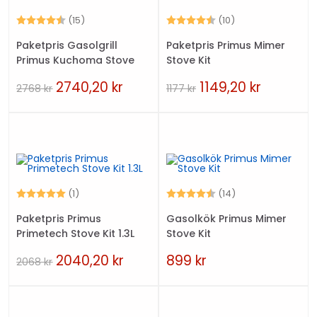
Betyg:
4.7 utav 5 stjärnor
Betyg:
4.8 utav 5 stjärn
(15)
(10)
Paketpris Gasolgrill
Paketpris Primus Mimer
Primus Kuchoma Stove
Stove Kit
2740,20
kr
1149,20
kr
2768
kr
1177
kr
Betyg:
5.0 utav 5 stjärnor
Betyg:
4.1 utav 5 stjärn
(1)
(14)
Paketpris Primus
Gasolkök Primus Mimer
Primetech Stove Kit 1.3L
Stove Kit
2040,20
kr
899
kr
2068
kr