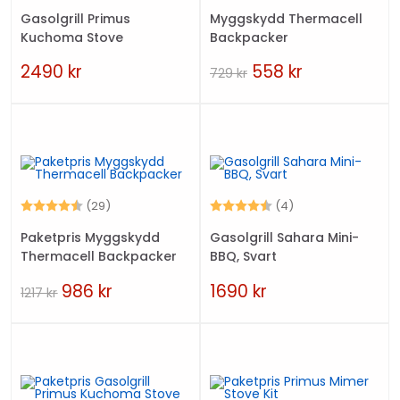
Gasolgrill Primus
Myggskydd Thermacell
Kuchoma Stove
Backpacker
2490
kr
558
kr
729
kr
Betyg:
4.6 utav 5 stjärnor
Betyg:
4.8 utav 5 stjärn
(29)
(4)
Paketpris Myggskydd
Gasolgrill Sahara Mini-
Thermacell Backpacker
BBQ, Svart
986
kr
1690
kr
1217
kr