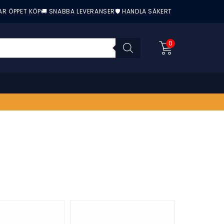
AR ÖPPET KÖP
🚚 SNABBA LEVERANSER
🛡️ HANDLA SÄKERT
0