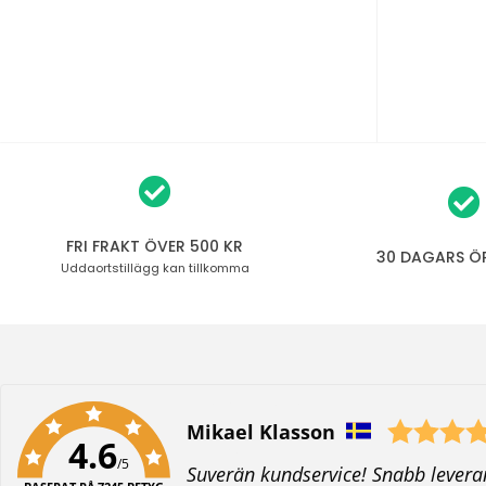
FRI FRAKT ÖVER 500 KR
30 DAGARS Ö
Uddaortstillägg
kan tillkomma
Författare:
Mikael Klasson
4.6
/5
T
Suverän kundservice! Snabb levera