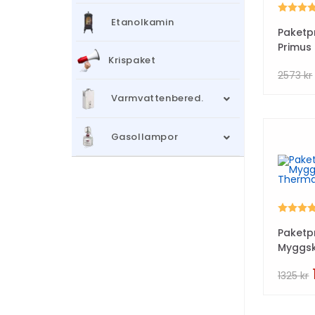
Betyg:
Etanolkamin
Paketp
Primus
Krispaket
2573
kr
Varmvattenbered.
Gasollampor
Betyg:
Paketpr
Myggs
Therma
1325
kr
Backp