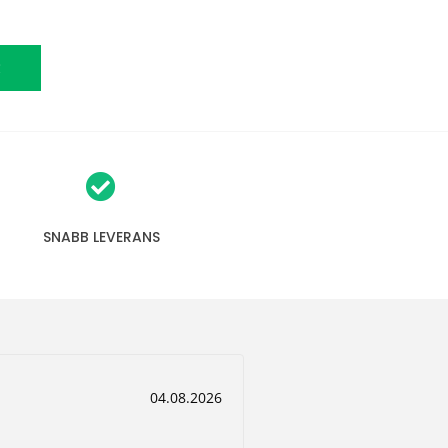
R
SNABB LEVERANS
D
04.08.2026
a
t