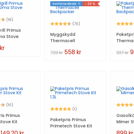
Sommardeals 🌞
- 23 %
4.6 utav 5 stjärnor
(19)
Betyg:
4.6 utav 5 stjärnor
Betyg:
(70)
ill Primus
Myggskydd
Paketpr
ma Stove
Thermacell
Thermac
Backpacker
Backpa
0
kr
558
kr
729
kr
1217
kr
4.8 utav 5 stjärnor
Betyg:
(10)
Betyg:
5.0 utav 5 stjärnor
(1)
is Primus
Gasolkö
Paketpris Primus
tove Kit
Mimer S
Primetech Stove Kit
1.3L
1149,20
kr
899
kr