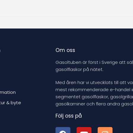
n
Om oss
Gasoltuben är först i Sverige att säl
gasolflaskor på nätet.
Med åren har vi utvecklats till att v
mest rekommenderade e-handel 
rmation
segmentet gasolflaskor, gasolgrillar
tur & byte
gasolkaminer och flera andra gasol
Följ oss på