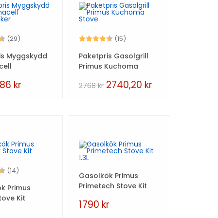
4.6 utav 5 stjärnor
Betyg:
4.7 utav 5 stjärnor
(29)
(15)
is Myggskydd
Paketpris Gasolgrill
ell
Primus Kuchoma
cker
Stove
986
kr
2740,20
kr
2768
kr
4.1 utav 5 stjärnor
(14)
Gasolkök Primus
Primetech Stove Kit
k Primus
1.3L
tove Kit
1790
kr