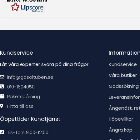
BASERAT PÅ 7245 BETYG
e
x
t
:
Kundservice
Informatio
Låt våra experter svara på dina frågor.
Kundservice
Våra butiker
info@gasoltuben.se
Godssökning
010-1604050
Paketspårning
Leveransinfo
Hitta till oss
Ångerrätt, re
Öppettider Kundtjänst
Köpevillkor
Ångra köp
Tis-Tors 9:00-12:00