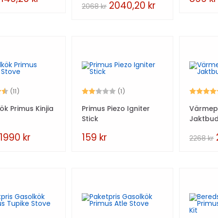
2040,20
kr
2068
kr
4.5 utav 5 stjärnor
Betyg:
2.0 utav 5 stjärnor
Betyg:
(11)
(1)
k Primus Kinjia
Primus Piezo Igniter
Värmep
Stick
Jaktbud
1990
kr
159
kr
2268
kr