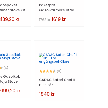
kapspaket
Paketpris
Mimer Stove Kit
Gasolvärmare Little-
Buddy
3139,20
kr
1619
kr
1768
kr
4.8 utav 5 stjärnor
(6)
Betyg:
4.7 utav 5 stjärnor
(11)
is Gasolkök
CADAC Safari Chef II
Moja Stove
HP – För
engångsbehållare
2199,20
kr
1840
kr