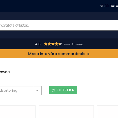
💛 30 DAG
4.6
Baserat på 7245 betyg
Missa inte våra sommardeals ☀️
awda
FILTRERA
dsortering