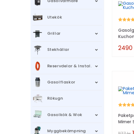
Gasolvärmare
Utekök
Betyg:
Gasolgr
Grillar
Kucho
249
Stekhällar
Reservdelar & Instal.
Gasolflaskor
Rökugn
Betyg:
Gasolkök & Wok
Paketpr
Mimer S
Myggbekämpning
1177
kr