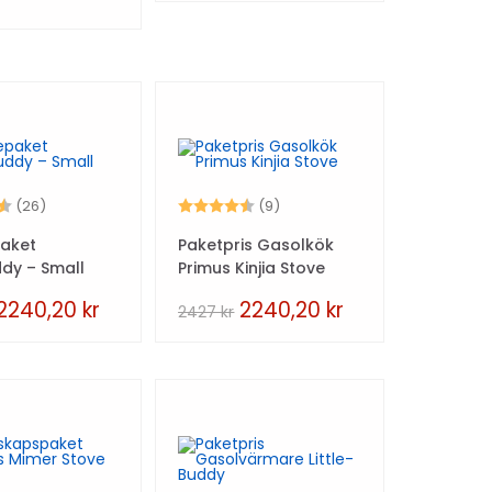
4.9 utav 5 stjärnor
Betyg:
4.9 utav 5 stjärnor
(26)
(9)
aket
Paketpris Gasolkök
dy – Small
Primus Kinjia Stove
2240,20
kr
2240,20
kr
2427
kr