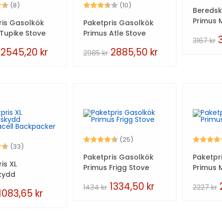
4.6 utav 5 stjärnor
Betyg:
3.9 utav 5 stjärnor
(8)
(10)
Bereds
Primus 
ris Gasolkök
Paketpris Gasolkök
 Tupike Stove
Primus Atle Stove
3167
kr
2545,20
kr
2885,50
kr
2985
kr
Betyg:
4.7 utav 5 stjärnor
Betyg:
(25)
4.7 utav 5 stjärnor
(33)
Paketpris Gasolkök
Paketpr
is XL
Primus Frigg Stove
Primus 
kydd
cell
1334,50
kr
1434
kr
2227
kr
1083,65
kr
acker