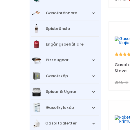
Gasolbrännare
Spisbränsle
Engångsbehållare
Betyg:
Pizzaugnar
Gasolkö
Stove
Gasolskåp
2149
kr
Spisar & Ugnar
Gasolkylskåp
Gasoltoaletter