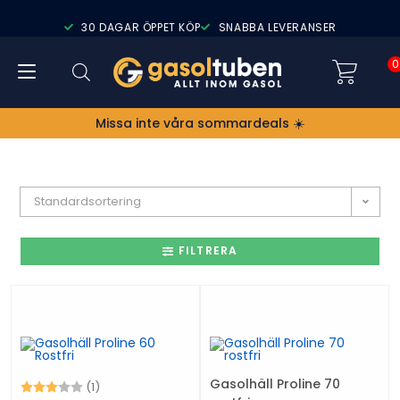
30 DAGAR ÖPPET KÖP
SNABBA LEVERANSER
0
Missa inte våra sommardeals ☀️
Standardsortering
FILTRERA
Gasolhäll Proline 70
Betyg:
3.0 utav 5 stjärnor
(1)