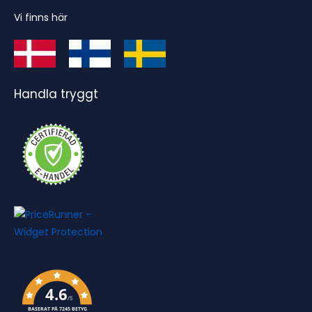
Vi finns här
Handla tryggt
4.6
/5
BASERAT PÅ 7245 BETYG