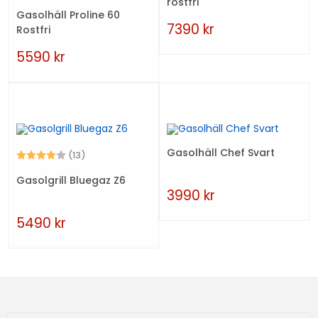
rostfri
Gasolhäll Proline 60
7390
kr
Rostfri
5590
kr
Gasolhäll Chef Svart
Betyg:
4.0 utav 5 stjärnor
(13)
Gasolgrill Bluegaz Z6
3990
kr
5490
kr