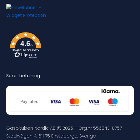
4.6
/5
BASERAT PÅ 7245 BETYG
Säker betalning
Gasoltuben Nordic AB Ⓒ 2025 – Org.nr 556843-8757
Stockvägen 4, 611 75 Enstaberga, Sverige