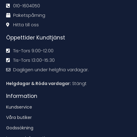
n
n
n
n
d
d
d
d
010-1604050
a
a
a
a
t
t
t
t
Paketspårning
i
i
i
i
o
o
o
o
n
n
n
n
Hitta till oss
e
e
e
e
n
n
n
n
Öppettider Kundtjänst
Tis-Tors 9:00-12:00
Tis-Tors 13:00-15:30
Dagligen under helgfria vardagar.
Helgdagar & Röda vardagar:
Stängt
Information
Kundservice
Våra butiker
Godssökning