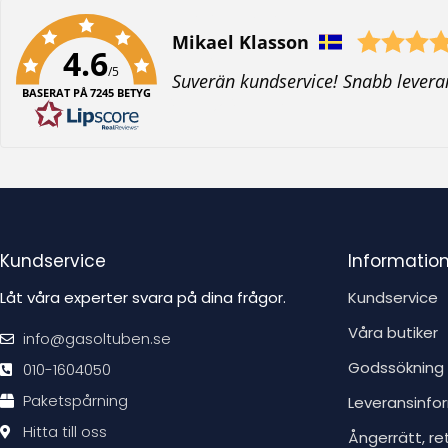
Författare:
Mikael Klasson
4.6
/5
T
Suverän kundservice! Snabb levera
BASERAT PÅ 7245 BETYG
e
x
t
:
Kundservice
Informatio
Låt våra experter svara på dina frågor.
Kundservice
Våra butiker
info@gasoltuben.se
Godssökning
010-1604050
Paketspårning
Leveransinfo
Hitta till oss
Ångerrätt, re