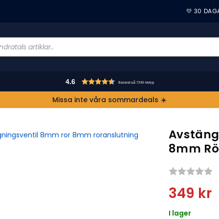
💛 30 DAG
4.6
Baserat på 7245 betyg
Missa inte våra sommardeals ☀️
Avstäng
8mm Rör
S
349
kr
I lager