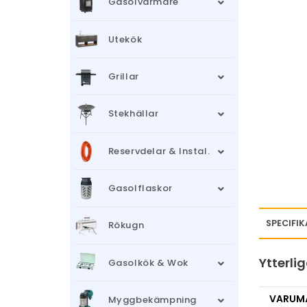
Gasolvärmare
Utekök
Grillar
Stekhällar
Reservdelar & Instal.
Gasolflaskor
SPECIFI
Rökugn
Ytterli
Gasolkök & Wok
VARUM
Myggbekämpning