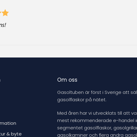
ns!
n
Om oss
Gasoltuben är först i Sverige att säl
gasolflaskor på nätet.
Med åren har vi utvecklats till att v
mest rekommenderade e-handel 
rmation
segmentet gasolflaskor, gasolgrillar
tur & byte
gasolkaminer och flera andra gasol