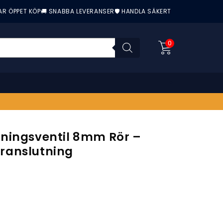
AR ÖPPET KÖP
🚚 SNABBA LEVERANSER
🛡️ HANDLA SÄKERT
0
ningsventil 8mm Rör –
anslutning
nittbetyg: