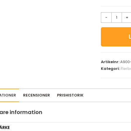
-
+
Artikelnr:
A900
Kategori:
Fler
KATIONER
RECENSIONER
PRISHISTORIK
gare information
ÄRKE