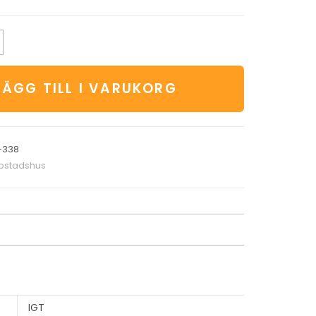
LÄGG TILL I VARUKORG
-338
bostadshus
IGT