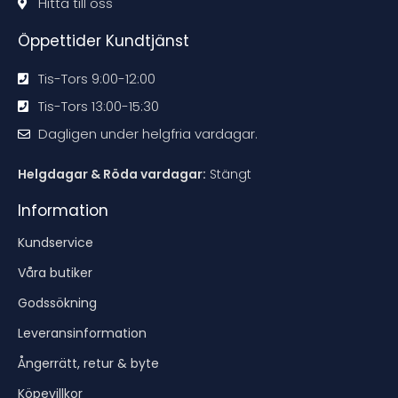
Hitta till oss
e
e
e
e
n
n
n
n
Öppettider Kundtjänst
Tis-Tors 9:00-12:00
Tis-Tors 13:00-15:30
Dagligen under helgfria vardagar.
Helgdagar & Röda vardagar:
Stängt
Information
Kundservice
Våra butiker
Godssökning
Leveransinformation
Ångerrätt, retur & byte
Köpevillkor