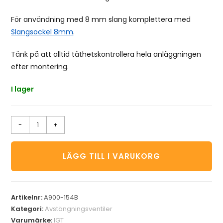
För användning med 8 mm slang komplettera med
Slangsockel 8mm
.
Tänk på att alltid täthetskontrollera hela anläggningen
efter montering.
I lager
-
+
LÄGG TILL I VARUKORG
Artikelnr:
A900-154B
Kategori:
Avstängningsventiler
Varumärke:
IGT