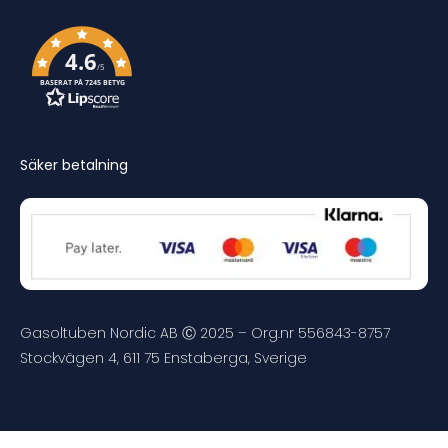
4.6
/5
BASERAT PÅ 7245 BETYG
Säker betalning
Gasoltuben Nordic AB Ⓒ 2025 – Org.nr 556843-8757
Stockvägen 4, 611 75 Enstaberga, Sverige