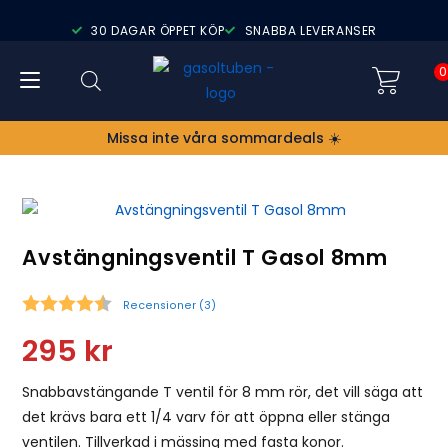
30 DAGAR ÖPPET KÖP
SNABBA LEVERANSER
0
Missa inte våra sommardeals ☀️
Avstängningsventil T Gasol 8mm
Recensioner (
3
)
Snittbetyg:
295
kr
Snabbavstängande T ventil för 8 mm rör, det vill säga att
det krävs bara ett 1/4 varv för att öppna eller stänga
ventilen. Tillverkad i mässing med fasta konor.