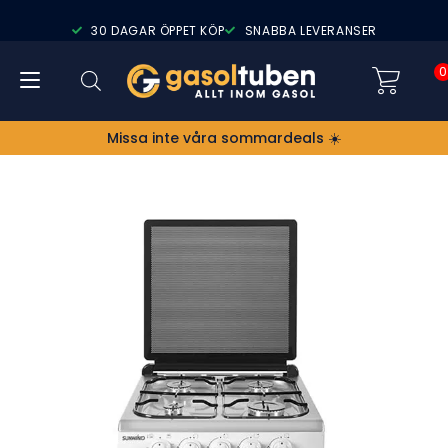
30 DAGAR ÖPPET KÖP
SNABBA LEVERANSER
0
Missa inte våra sommardeals ☀️