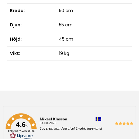
Bredd:
50 cm
Djup:
55 cm
Höjd:
45 cm
Vikt:
19 kg
Författare:
Mikael Klasson
4.6
D
04.08.2026
/5
a
T
Suverän kundservice! Snabb leverans!
t
BASERAT PÅ 7245 BETYG
e
u
x
m