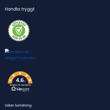
Handla tryggt
4.6
/5
BASERAT PÅ 7245 BETYG
Säker betalning