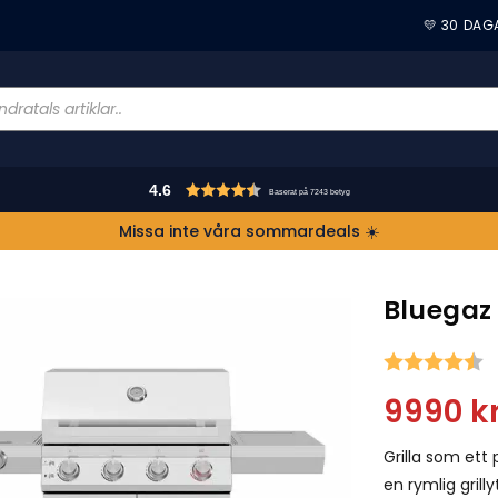
💛 30 DAG
4.6
Baserat på 7243 betyg
Missa inte våra sommardeals ☀️
Bluegaz 
S
9990
k
Grilla som ett
en rymlig grilly