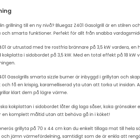
l
ning
a
d
 din grillning till en ny nivå? Bluegaz Z401 Gasolgrill är en stilre
d
och smarta funktioner. Perfekt för allt från snabba vardagsmiddag
r
e
401 är utrustad med tre rostfria brännare på 3,5 kW vardera, en 
s
 kokplatta i sidobordet på 3,5 kW. Med en total effekt på 18 kW vä
s
gningen.
t
o
01 Gasolgrills smarta sizzle burner är inbyggd i grillytan och skap
j
 och få en krispig, karamelliserad yta utan att torka ut insidan.
o
rillar klart dem på lägre värme.
i
ska kokplattan i sidobordet låter dig laga såser, koka grönsaker el
n
r en komplett måltid utan att behöva gå in i köket!
t
h
erös grillyta på 70 x 44 cm kan du enkelt tillaga mat till hela säll
e
 och jämn värmefördelning, samtidigt som de är enkla att rengö
w