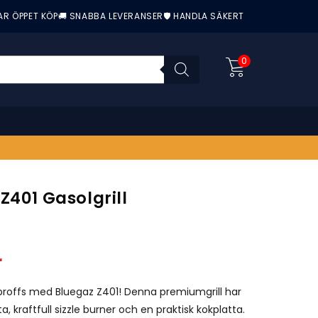
AR ÖPPET KÖP
🚚 SNABBA LEVERANSER
🛡️ HANDLA SÄKERT
0
Z401 Gasolgrill
nittbetyg:
r
 proffs med Bluegaz Z401! Denna premiumgrill har
ta, kraftfull sizzle burner och en praktisk kokplatta.