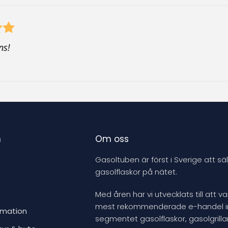
u
c
t
ns!
n
Om oss
Gasoltuben är först i Sverige att säl
gasolflaskor på nätet.
Med åren har vi utvecklats till att v
mest rekommenderade e-handel 
rmation
segmentet gasolflaskor, gasolgrillar