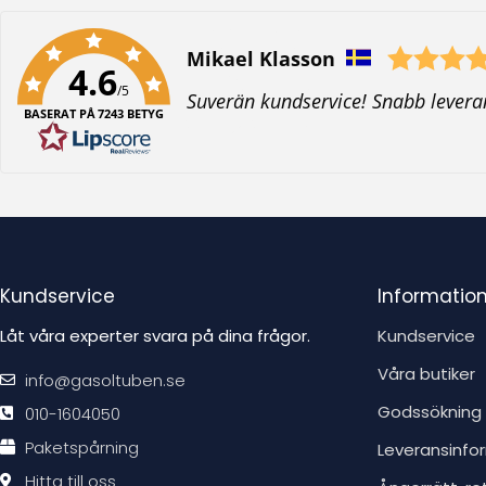
Författare:
Mikael Klasson
4.6
/5
T
Suverän kundservice! Snabb levera
BASERAT PÅ 7243 BETYG
e
x
t
:
Kundservice
Informatio
Låt våra experter svara på dina frågor.
Kundservice
Våra butiker
info@gasoltuben.se
Godssökning
010-1604050
Paketspårning
Leveransinfo
Hitta till oss