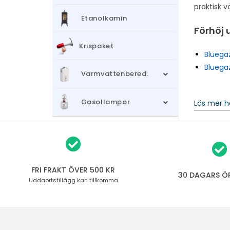
praktisk v
Etanolkamin
Förhöj 
Krispaket
Bluega
Bluega
Varmvattenbered.
Gasollampor
Läs mer h
FRI FRAKT ÖVER 500 KR
30 DAGARS Ö
Uddaortstillägg
kan tillkomma