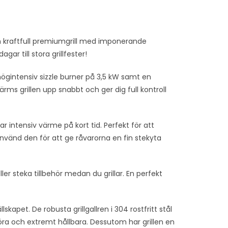
n och kraftfull premiumgrill med imponerande
ar till stora grillfester!
högintensiv sizzle burner på 3,5 kW samt en
rms grillen upp snabbt och ger dig full kontroll
ar intensiv värme på kort tid. Perfekt för att
 Använd den för att ge råvarorna en fin stekyta
ler steka tillbehör medan du grillar. En perfekt
skapet. De robusta grillgallren i 304 rostfritt stål
ra och extremt hållbara. Dessutom har grillen en