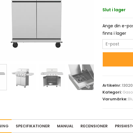
Slut i lager
Ange din e-pos
finns i lager
E
n
t
e
r
y
Artikelnr:
13020
o
Kategori:
Gasol
u
Varumärke:
Bl
r
e
m
a
NING
SPECIFIKATIONER
MANUAL
RECENSIONER
PRISHIST
i