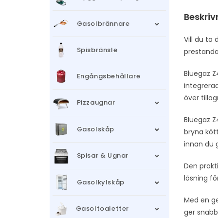
Beskriv
Gasolbrännare
Vill du ta
Spisbränsle
prestanda 
Bluegaz Z
Engångsbehållare
integrerad
över tilla
Pizzaugnar
Bluegaz Z4
Gasolskåp
bryna kött
innan du g
Spisar & Ugnar
Den prakti
lösning fö
Gasolkylskåp
Med en gen
Gasoltoaletter
ger snabb