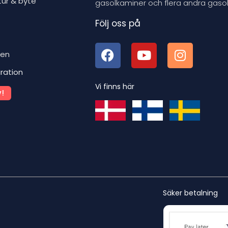
tur & byte
gasolkaminer och flera andra gasol
Följ oss på
ben
iration
Vi finns här
!
Säker betalning