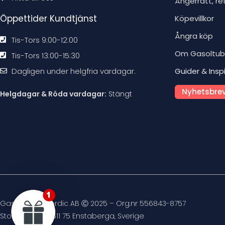
Ångerrätt, re
Öppettider Kundtjänst
Köpevillkor
Ångra köp
Tis-Tors 9:00-12:00
Om Gasoltu
Tis-Tors 13:00-15:30
Dagligen under helgfria vardagar.
Guider & Insp
Nyhetsbrev
Helgdagar & Röda vardagar:
Stängt
Gasoltuben Nordic AB Ⓒ 2025 – Org.nr 556843-8757
Stockvägen 4, 611 75 Enstaberga, Sverige