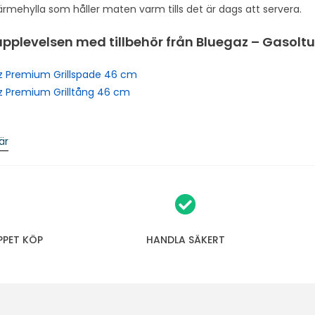
ärmehylla som håller maten varm tills det är dags att servera.
a
i
upplevelsen med tillbehör från Bluegaz – Gasol
t
l
z Premium Grillspade 46 cm
i
z Premium Grilltång 46 cm
s
t
f
är
o
r
t
h
i
PPET KÖP
HANDLA SÄKERT
s
p
r
o
d