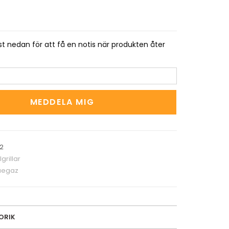
t nedan för att få en notis när produkten åter
MEDDELA MIG
2
grillar
uegaz
ORIK