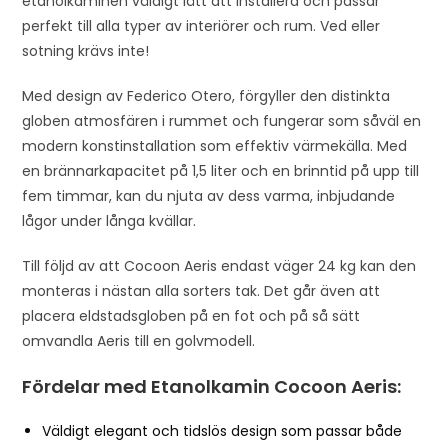
etanolkaminen väldigt lätt att installera och passar
perfekt till alla typer av interiörer och rum. Ved eller
sotning krävs inte!
Med design av Federico Otero, förgyller den distinkta
globen atmosfären i rummet och fungerar som såväl en
modern konstinstallation som effektiv värmekälla. Med
en brännarkapacitet på 1,5 liter och en brinntid på upp till
fem timmar, kan du njuta av dess varma, inbjudande
lågor under långa kvällar.
Till följd av att Cocoon Aeris endast väger 24 kg kan den
monteras i nästan alla sorters tak. Det går även att
placera eldstadsgloben på en fot och på så sätt
omvandla Aeris till en golvmodell.
Fördelar med Etanolkamin Cocoon Aeris:
Väldigt elegant och tidslös design som passar både