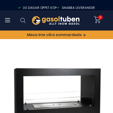
30 DAGAR ÖPPET KÖP
SNABBA LEVERANSER
0
Missa inte våra sommardeals ☀️