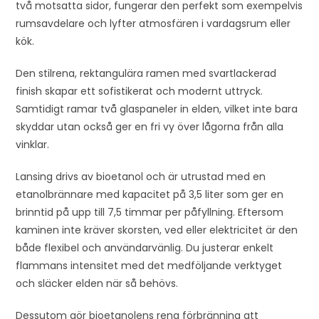
två motsatta sidor, fungerar den perfekt som exempelvis
rumsavdelare och lyfter atmosfären i vardagsrum eller
kök.
Den stilrena, rektangulära ramen med svartlackerad
finish skapar ett sofistikerat och modernt uttryck.
Samtidigt ramar två glaspaneler in elden, vilket inte bara
skyddar utan också ger en fri vy över lågorna från alla
vinklar.
Lansing drivs av bioetanol och är utrustad med en
etanolbrännare med kapacitet på 3,5 liter som ger en
brinntid på upp till 7,5 timmar per påfyllning. Eftersom
kaminen inte kräver skorsten, ved eller elektricitet är den
både flexibel och användarvänlig. Du justerar enkelt
flammans intensitet med det medföljande verktyget
och släcker elden när så behövs.
Dessutom gör bioetanolens rena förbränning att