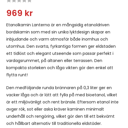
Snittbetyg:
969
kr
Etanolkamin Lanterna är en mångsidig etanoldriven
bordskamin som med sin unika lyktdesign skapar en
inbjudande och varm atmosfär både inomhus och
utomhus. Den svarta, fyrkantiga formen ger eldstaden
ett tidlöst och elegant utseende som passar perfekt i
vardagsrummet, på altanen eller terrassen. Den
kompakta storleken och låga vikten gör den enkel att
flytta runt!
Den medföljande runda brännaren på 0,3 liter ger en
vacker låga och är lätt att fylla på med bioetanol, vilket
är ett miljövänligt och rent bränsle. Eftersom etanol inte
avger rök, sot eller aska kräver kaminen minimalt
underhåll och rengöring, vilket gör den till ett bekvämt
och hållbart alternativ till traditionella eldstäder.