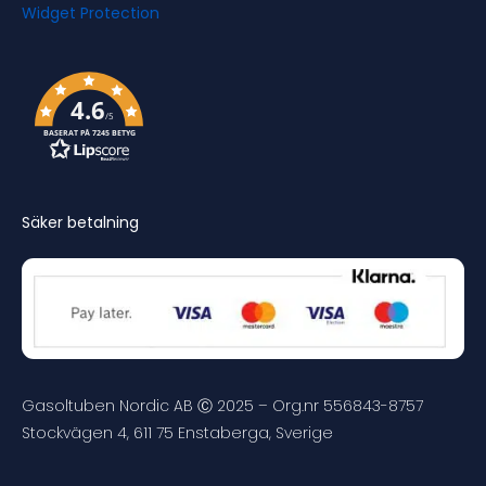
4.6
/5
BASERAT PÅ 7245 BETYG
Säker betalning
Gasoltuben Nordic AB Ⓒ 2025 – Org.nr 556843-8757
Stockvägen 4, 611 75 Enstaberga, Sverige