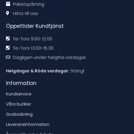
t
t
t
t
Paketspårning
i
i
i
i
o
o
o
o
n
n
n
n
Hitta till oss
e
e
e
e
n
n
n
n
Öppettider Kundtjänst
Tis-Tors 9:00-12:00
Tis-Tors 13:00-15:30
Dagligen under helgfria vardagar.
Helgdagar & Röda vardagar:
Stängt
Information
Kundservice
Våra butiker
Godssökning
Leveransinformation