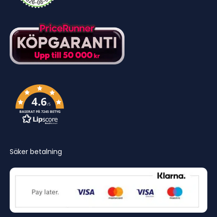
4.6
/5
BASERAT PÅ 7245 BETYG
Säker betalning