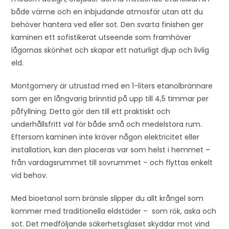
både värme och en inbjudande atmosfär utan att du
behöver hantera ved eller sot. Den svarta finishen ger
kaminen ett sofistikerat utseende som framhäver
lågornas skönhet och skapar ett naturligt djup och livlig
eld.
Montgomery är utrustad med en 1-liters etanolbrännare
som ger en långvarig brinntid på upp till 4,5 timmar per
påfyllning. Detta gör den till ett praktiskt och
underhållsfritt val för både små och medelstora rum.
Eftersom kaminen inte kräver någon elektricitet eller
installation, kan den placeras var som helst i hemmet –
från vardagsrummet till sovrummet – och flyttas enkelt
vid behov.
Med bioetanol som bränsle slipper du allt krångel som
kommer med traditionella eldstäder – som rök, aska och
sot. Det medföljande säkerhetsglaset skyddar mot vind