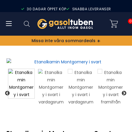
30 DAGAR ÖPPET KÖP
SNABBA LEVERANSER
0
Missa inte våra sommardeals ☀️