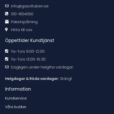
m
m
m
m
m
m
m
m
info@gasoltuben.se
e
e
e
e
n
n
n
n
d
d
d
d
010-1604050
a
a
a
a
t
t
t
t
Paketspårning
i
i
i
i
o
o
o
o
n
n
n
n
Hitta till oss
e
e
e
e
n
n
n
n
Öppettider Kundtjänst
Tis-Tors 9:00-12:00
Tis-Tors 13:00-15:30
Dagligen under helgfria vardagar.
Helgdagar & Röda vardagar:
Stängt
Information
Kundservice
Våra butiker