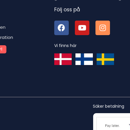
Följ oss på
ben
iration
Vi finns här
!
Säker betalning