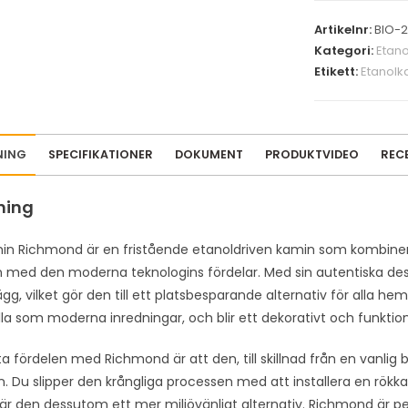
Artikelnr:
BIO-
Kategori:
Etan
Etikett:
Etanolk
NING
SPECIFIKATIONER
DOKUMENT
PRODUKTVIDEO
REC
ning
in Richmond är en fristående etanoldriven kamin som kombinerar
 med den moderna teknologins fördelar. Med sin autentiska des
g, vilket gör den till ett platsbesparande alternativ för alla he
lla som moderna inredningar, och blir ett dekorativt och funktionell
a fördelen med Richmond är att den, till skillnad från en vanlig 
on. Du slipper den krångliga processen med att installera en rök
 är den dessutom ett mer miljövänligt alternativ. Richmond är pe