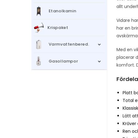
allt under
Etanolkamin
Vidare har
Krispaket
har en bri
avskärmade
Varmvattenbered.
Med en vi
placerar 
Gasollampor
komfort. D
Fördel
Platt b
Total e
Klassis
Lätt at
Kräver 
Ren och