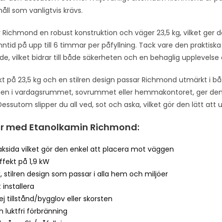
håll som vanligtvis krävs.
 Richmond en robust konstruktion och väger 23,5 kg, vilket ger d
nntid på upp till 6 timmar per påfyllning. Tack vare den praktisk
, vilket bidrar till både säkerheten och en behaglig upplevelse 
kt på 23,5 kg och en stilren design passar Richmond utmärkt i
den i vardagsrummet, sovrummet eller hemmakontoret, ger de
essutom slipper du all ved, sot och aska, vilket gör den lätt att 
ar med Etanolkamin Richmond:
aksida vilket gör den enkel att placera mot väggen
ffekt på 1,9 kW
k, stilren design som passar i alla hem och miljöer
t installera
ej tillstånd/bygglov eller skorsten
 luktfri förbränning