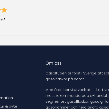
n
Om oss
Gasoltuben är först i Sverige att säl
gasolflaskor på nätet.
Med åren har vi utvecklats till att v
mest rekommenderade e-handel 
rmation
segmentet gasolflaskor, gasolgrillar
tur & byte
gasolkaminer och flera andra gasol