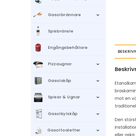
Gasolbrännare
Spisbränsle
Engångsbehållare
BESKRIV
Pizzaugnar
Beskriv
Gasolskåp
Etanolkam
braskamin
Spisar & Ugnar
mot en väg
traditione
Gasolkylskåp
Den störst
installati
Gasoltoaletter
eller aska