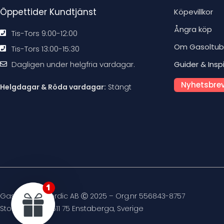
Öppettider Kundtjänst
Köpevillkor
Ångra köp
Tis-Tors 9:00-12:00
Om Gasoltu
Tis-Tors 13:00-15:30
Dagligen under helgfria vardagar.
Guider & Insp
Nyhetsbrev
Helgdagar & Röda vardagar:
Stängt
Gasoltuben Nordic AB Ⓒ 2025 – Org.nr 556843-8757
Stockvägen 4, 611 75 Enstaberga, Sverige