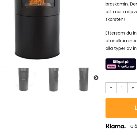
braskamin. Den
ett mer miljövä
skorsten!
Eftersom du int
etanolkaminen v
alla typer av i
-
+
Glö