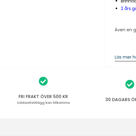
Brinnti
2 års g
Även en g
Läs mer h
FRI FRAKT ÖVER 500 KR
30 DAGARS Ö
Uddaortstillägg
kan tillkomma