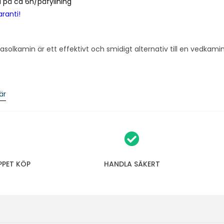
d på ca 6h/påfyllning
aranti!
asolkamin är ett effektivt och smidigt alternativ till en vedkam
är
PPET KÖP
HANDLA SÄKERT