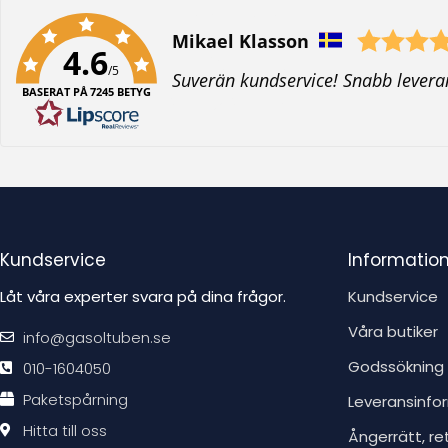
Författare:
BO TOMAS JOHANSSON
4.6
/5
T
Perfekt
BASERAT PÅ 7245 BETYG
e
x
t
:
Kundservice
Informatio
Låt våra experter svara på dina frågor.
Kundservice
Våra butiker
info@gasoltuben.se
Godssökning
010-1604050
Paketspårning
Leveransinfo
Hitta till oss
Ångerrätt, re