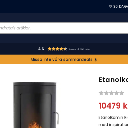
💛 30 DAG
4.6
Baserat på 7245 betyg
Missa inte våra sommardeals ☀️
Etanolk
S
10479
k
Etanolkamin R
med inspiratio