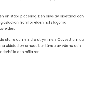
en en stabil placering. Den drivs av bioetanol och
a glasluckan framför elden hålls lågorna
av elden.
 både större och mindre utrymmen. Oavsett om du
nna eldstad en omedelbar känsla av värme och
underhålla och hålla ren.