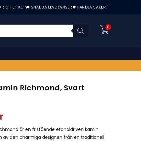
AR ÖPPET KÖP
🚚 SNABBA LEVERANSER
🛡️ HANDLA SÄKERT
0
amin Richmond, Svart
nittbetyg:
r
ichmond är en fristående etanoldriven kamin
n av den charmiga designen från en traditionell