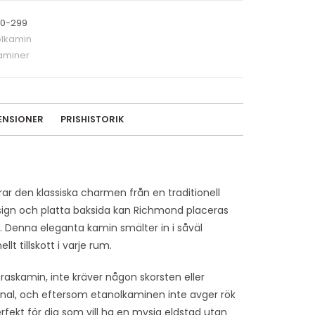
20-299
olkamin
aminer
ENSIONER
PRISHISTORIK
 den klassiska charmen från en traditionell
ign och platta baksida kan Richmond placeras
m. Denna eleganta kamin smälter in i såväl
t tillskott i varje rum.
braskamin, inte kräver någon skorsten eller
kanal, och eftersom etanolkaminen inte avger rök
rfekt för dig som vill ha en mysig eldstad utan