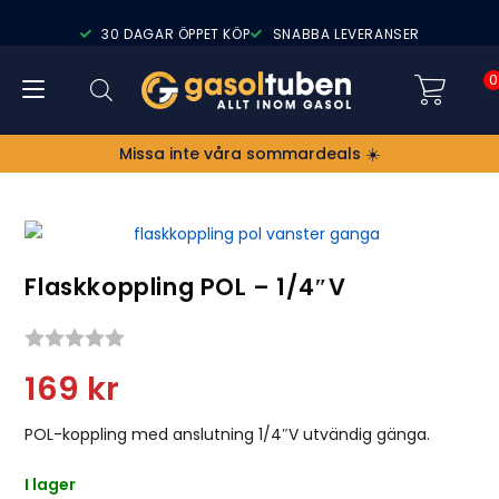
30 DAGAR ÖPPET KÖP
SNABBA LEVERANSER
0
Missa inte våra sommardeals ☀️
Flaskkoppling POL – 1/4″v
Snittbetyg:
169
kr
POL-koppling med anslutning 1/4″V utvändig gänga.
I lager