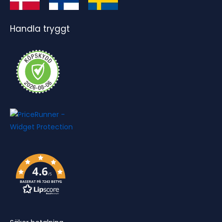
Handla tryggt
4.6
/5
BASERAT PÅ 7243 BETYG