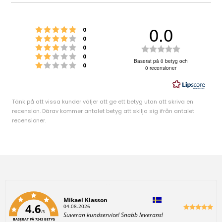
0.0
Betyg: 5 utav 5 stjärnor
röster
0
Betyg: 4 utav 5 stjärnor
röster
0
Betyg: 3 utav 5 stjärnor
röster
B
0
Betyg: 2 utav 5 stjärnor
röster
0
e
Baserat på 0 betyg och
Betyg: 1 utav 5 stjärnor
röster
0
0 recensioner
t
y
g
Tänk på att vissa kunder väljer att ge ett betyg utan att skriva en
:
recension. Därav kommer antalet betyg att skilja sig ifrån antalet
recensioner.
0
.
0
u
t
a
v
Författare:
Mikael Klasson
4.6
D
04.08.2026
5
/5
a
T
Suverän kundservice! Snabb leverans!
t
BASERAT PÅ 7243 BETYG
s
e