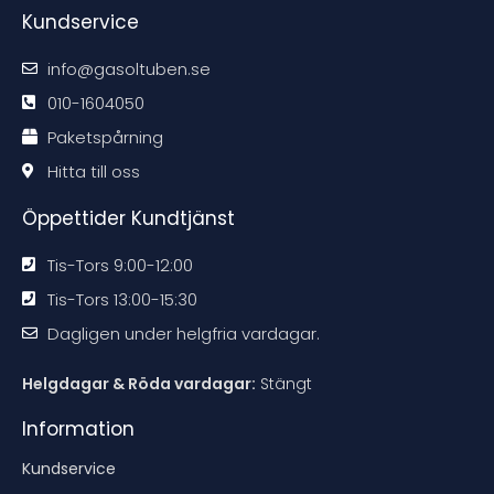
e
e
e
e
Kundservice
k
k
k
k
o
o
o
o
m
m
m
m
m
m
m
m
info@gasoltuben.se
e
e
e
e
n
n
n
n
d
d
d
d
010-1604050
a
a
a
a
t
t
t
t
Paketspårning
i
i
i
i
o
o
o
o
n
n
n
n
Hitta till oss
e
e
e
e
n
n
n
n
Öppettider Kundtjänst
Tis-Tors 9:00-12:00
Tis-Tors 13:00-15:30
Dagligen under helgfria vardagar.
Helgdagar & Röda vardagar:
Stängt
Information
Kundservice