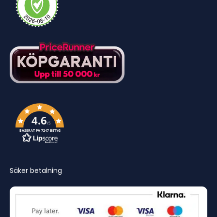
4.6
/5
BASERAT PÅ 7247 BETYG
Säker betalning