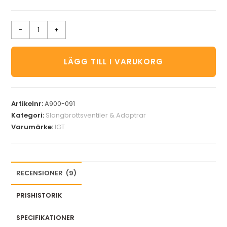
-
+
LÄGG TILL I VARUKORG
Artikelnr:
A900-091
Kategori:
Slangbrottsventiler & Adaptrar
Varumärke:
IGT
RECENSIONER
(
9
)
PRISHISTORIK
SPECIFIKATIONER