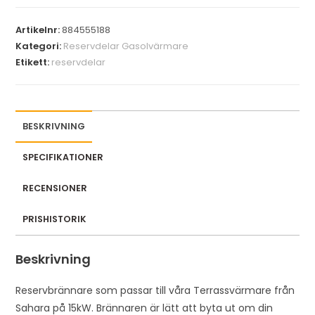
y
Artikelnr:
884555188
o
Kategori:
Reservdelar Gasolvärmare
u
Etikett:
reservdelar
r
e
m
a
BESKRIVNING
i
l
SPECIFIKATIONER
a
RECENSIONER
d
d
PRISHISTORIK
r
e
Beskrivning
s
s
Reservbrännare som passar till våra Terrassvärmare från
t
Sahara på 15kW. Brännaren är lätt att byta ut om din
o