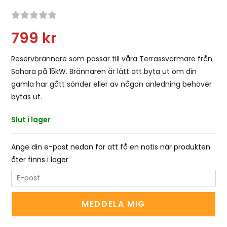
Snittbetyg:
799
kr
Reservbrännare som passar till våra Terrassvärmare från
Sahara på 15kW. Brännaren är lätt att byta ut om din
gamla har gått sönder eller av någon anledning behöver
bytas ut.
Slut i lager
Ange din e-post nedan för att få en notis när produkten
åter finns i lager
E
n
t
MEDDELA MIG
e
r