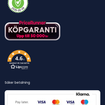
4.6
/5
BASERAT PÅ 7245 BETYG
Säker betalning