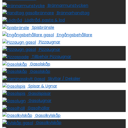
Brännarmunstycken
Brännarhandtag
Lödtråd, pasta & lod
Spisbränsle
Engångsbehållare
Pizzaugnar
Pizzaugnar
Tillbehör Pizzaugnar
Gasolskåp
Gasolskåp
Skyltar / Dekaler
Spisar & Ugnar
Gasolspisar
Gasolugnar
Gasolhällar
Gasolkylskåp
Gasolkylskåp