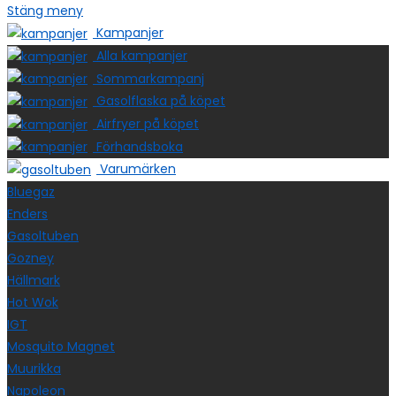
Stäng meny
Kampanjer
Alla kampanjer
Sommarkampanj
Gasolflaska på köpet
Airfryer på köpet
Förhandsboka
Varumärken
Bluegaz
Enders
Gasoltuben
Gozney
Hällmark
Hot Wok
IGT
Mosquito Magnet
Muurikka
Napoleon