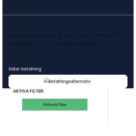
Gasoltuben Nordic AB Ⓒ 2025 – Org.nr 556843-8757
Stockvägen 4, 611 75 Enstaberga, Sverige
Säker betalning
AKTIVA FILTER:
Aktivera filter