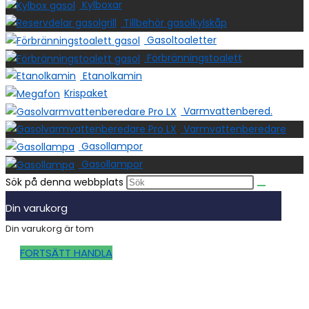
Kylboxar
Tillbehör gasolkylskåp
Gasoltoaletter
Förbränningstoalett
Etanolkamin
Krispaket
Varmvattenbered.
Varmvattenberedare
Gasollampor
Gasollampor
Sök på denna webbplats
Din varukorg
Din varukorg är tom
FORTSÄTT HANDLA