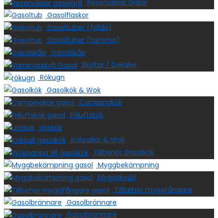
Reservdelar Grillar
Gasolflaskor
Gasoltuber (fyllda)
Gasoltuber (tomma)
Gasolskåp
Skyltar / Dekaler
Rökugn
Gasolkök & Wok
Campingkök
Friluftskök
Utekök
Kokpallar & Wok
Tillbehör Gasolkök
Myggbekämpning
Myggskydd
Tillbehör myggfångare
Gasolbrännare
Gasolbrännare