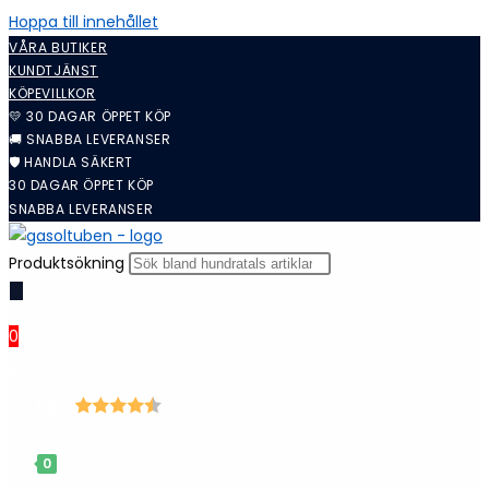
Hoppa till innehållet
VÅRA BUTIKER
KUNDTJÄNST
KÖPEVILLKOR
💛 30 DAGAR ÖPPET KÖP
🚚 SNABBA LEVERANSER
🛡️ HANDLA SÄKERT
30 DAGAR ÖPPET KÖP
SNABBA LEVERANSER
Produktsökning
0
Meny
4.6
Baserat på 7245 betyg
0