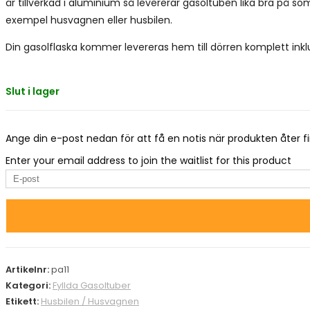
är tillverkad i aluminium så levererar gasoltuben lika bra på s
exempel husvagnen eller husbilen.
Din gasolflaska kommer levereras hem till dörren komplett inklu
Slut i lager
Ange din e-post nedan för att få en notis när produkten åter fi
Enter your email address to join the waitlist for this product
Artikelnr:
pa11
Kategori:
Fyllda Gasoltuber
Etikett:
Husbilen / Husvagnen