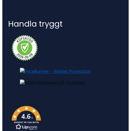
Handla tryggt
4.6
/5
BASERAT PÅ 7245 BETYG