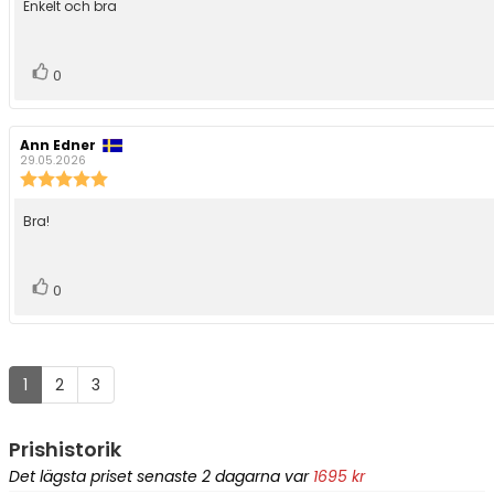
Recensionstext:
Enkelt och bra
5
stjärnor
Rösta
röst(er)
0
upp
Recensionsförfattare:
Ann Edner
Recensionsdatum:
29.05.2026
Recensionsbetyg:
5.0
utav
Recensionstext:
Bra!
5
stjärnor
Rösta
röst(er)
0
upp
1
2
3
Prishistorik
Det lägsta priset senaste
2
dagarna var
1695
kr