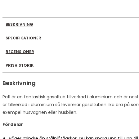
BESKRIVNING
SPECIFIKATIONER
RECENSIONER
PRISHISTORIK
Beskrivning
Pa11 är en fantastisk gasoltub tillverkad i aluminium och är näst
är tillverkad i aluminium så levererar gasoltuben lika bra på s
exempel husvagnen eller husbilen.
Fördelar
Väger mindre än stålplåtflaskor. Du kan spara upp till upp till