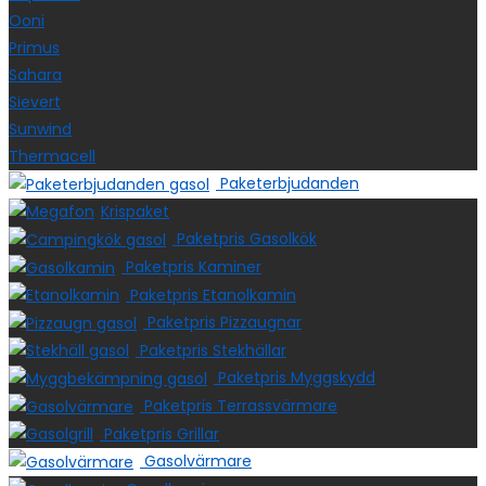
Ooni
Primus
Sahara
Sievert
Sunwind
Thermacell
Paketerbjudanden
Krispaket
Paketpris Gasolkök
Paketpris Kaminer
Paketpris Etanolkamin
Paketpris Pizzaugnar
Paketpris Stekhällar
Paketpris Myggskydd
Paketpris Terrassvärmare
Paketpris Grillar
Gasolvärmare