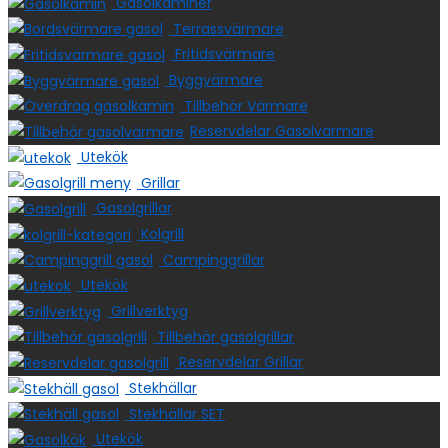
Gasolkaminer
Terrassvärmare
Fritidsvärmare
Byggvärmare
Tillbehör Värmare
Reservdelar Gasolvärmare
Utekök
Grillar
Gasolgrillar
Kolgrill
Campinggrillar
Utekök
Grillverktyg
Tillbehör gasolgrillar
Reservdelar Grillar
Stekhällar
Stekhällar SET
Utekök