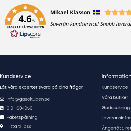
Författare:
Mikael Klasson
4.6
/5
T
Suverän kundservice! Snabb levera
BASERAT PÅ 7245 BETYG
e
x
t
:
Kundservice
Informatio
Låt våra experter svara på dina frågor.
Kundservice
Våra butiker
info@gasoltuben.se
Godssökning
010-1604050
Paketspårning
Leveransinfo
Hitta till oss
Ångerrätt, re