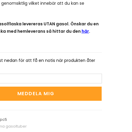
 genomsiktlig vilket innebär att du kan se
solflaska levereras UTAN gasol. Önskar du en
aska med hemleverans så hittar du den
här
.
t nedan för att få en notis när produkten åter
MEDDELA MIG
pc5
a gasoltuber