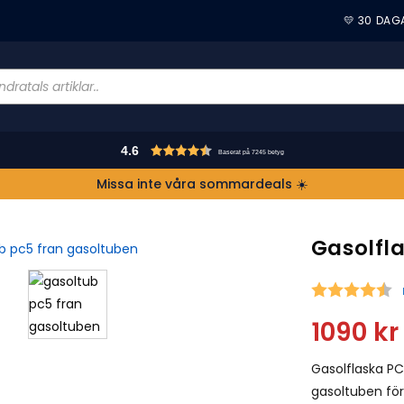
💛 30 DAG
4.6
Baserat på 7245 betyg
Missa inte våra sommardeals ☀️
Gasolfla
S
1090
kr
Gasolflaska P
gasoltuben för 