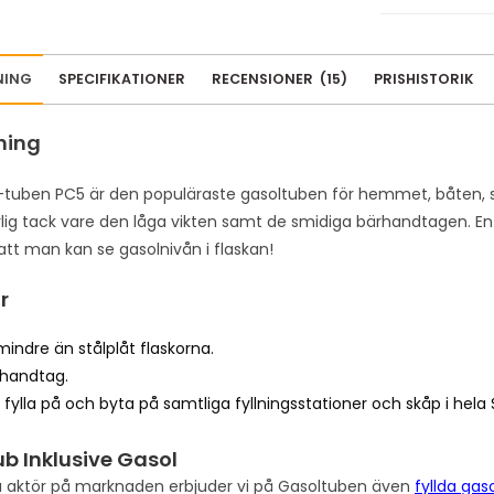
r
e
m
NING
SPECIFIKATIONER
RECENSIONER
(
15
)
PRISHISTORIK
a
i
ning
l
a
tuben PC5 är den populäraste gasoltuben för hemmet, båten, stu
d
lig tack vare den låga vikten samt de smidiga bärhandtagen. En ti
d
 att man kan se gasolnivån i flaskan!
r
e
r
s
s
indre än stålplåt flaskorna.
t
rhandtag.
o
 fylla på och byta på samtliga fyllningsstationer och skåp i hela
j
o
b Inklusive Gasol
i
aktör på marknaden erbjuder vi på Gasoltuben även
fyllda gas