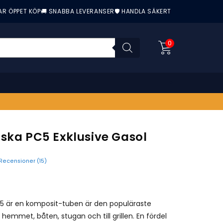
AR ÖPPET KÖP
🚚 SNABBA LEVERANSER
🛡️ HANDLA SÄKERT
0
ska PC5 Exklusive Gasol
Recensioner (
15
)
nittbetyg:
C5 är en komposit-tuben är den populäraste
hemmet, båten, stugan och till grillen. En fördel