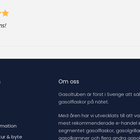
s
p
r
ns!
o
d
u
c
t
n
Om oss
Gasoltuben är först i Sverige att säl
gasolflaskor på nätet.
Med åren har vi utvecklats till att v
mest rekommenderade e-handel 
rmation
segmentet gasolflaskor, gasolgrillar
tur & byte
gasolkaminer och flera andra gasol