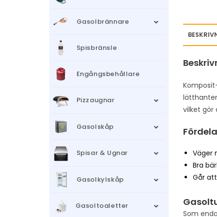
Gasolbrännare
BESKRIV
Spisbränsle
Beskriv
Engångsbehållare
Komposit-
lätthanter
Pizzaugnar
vilket gör
Gasolskåp
Fördela
Väger m
Spisar & Ugnar
Bra bä
Går att
Gasolkylskåp
Gasoltu
Gasoltoaletter
Som enda 