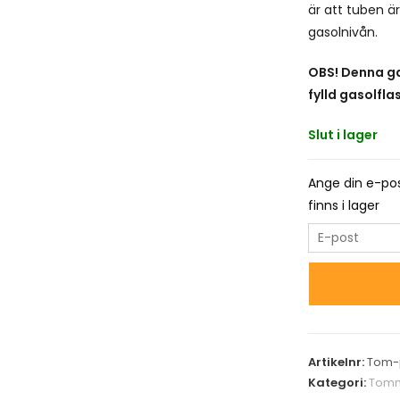
är att tuben är
gasolnivån.
OBS! Denna ga
fylld gasolfl
Slut i lager
Ange din e-pos
finns i lager
E
n
t
e
r
y
Artikelnr:
Tom-
o
Kategori:
Tomm
u