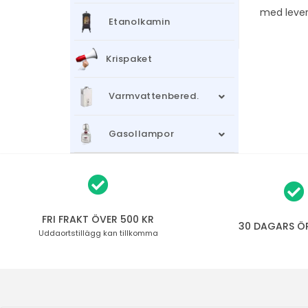
med levera
Etanolkamin
Krispaket
Varmvattenbered.
Gasollampor
FRI FRAKT ÖVER 500 KR
30 DAGARS Ö
Uddaortstillägg
kan tillkomma