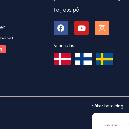
Följ oss på
ben
iration
Vi finns här
!
Säker betalning