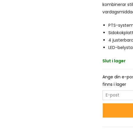
kombinerar stil,
vardagsmiddagar 
PTS-system
Sidokokplatt
4 justerbara
LED-belysta
Slut i lager
Ange din e-pos
finns i lager
E
n
t
e
r
y