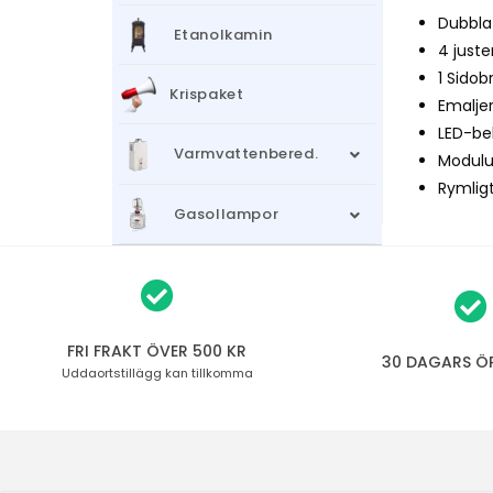
Dubbla
Etanolkamin
4 juste
1 Sido
Krispaket
Emalje
LED-be
Varmvattenbered.
Modulus 
Rymligt
Gasollampor
FRI FRAKT ÖVER 500 KR
30 DAGARS Ö
Uddaortstillägg
kan tillkomma