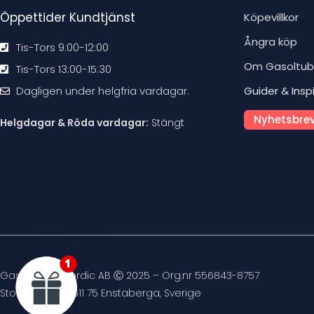
Öppettider Kundtjänst
Köpevillkor
Ångra köp
Tis-Tors 9:00-12:00
Om Gasoltu
Tis-Tors 13:00-15:30
Dagligen under helgfria vardagar.
Guider & Insp
Nyhetsbrev
Helgdagar & Röda vardagar:
Stängt
Gasoltuben Nordic AB Ⓒ 2025 – Org.nr 556843-8757
Stockvägen 4, 611 75 Enstaberga, Sverige