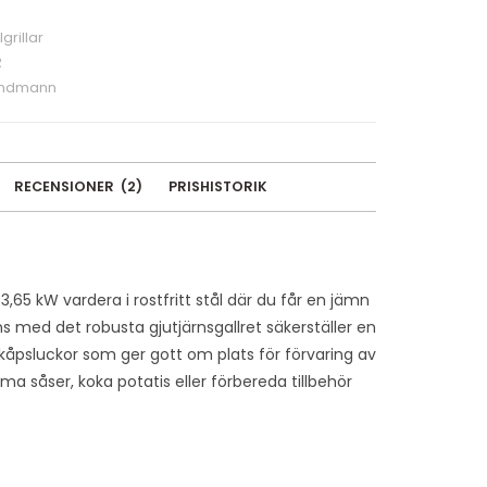
grillar
R
ndmann
RECENSIONER
(
2
)
PRISHISTORIK
,65 kW vardera i rostfritt stål där du får en jämn
s med det robusta gjutjärnsgallret säkerställer en
skåpsluckor som ger gott om plats för förvaring av
ärma såser, koka potatis eller förbereda tillbehör