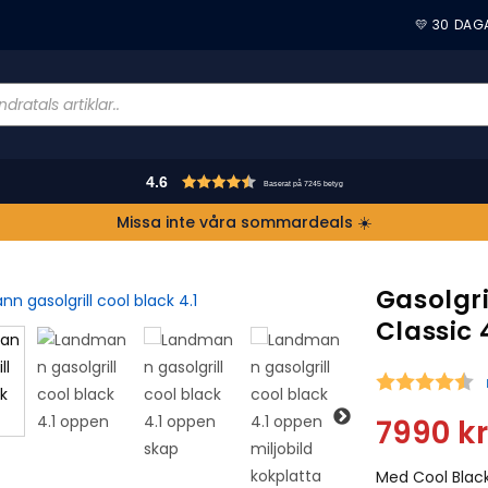
💛 30 DAG
4.6
Baserat på 7245 betyg
Missa inte våra sommardeals ☀️
Gasolgr
Classic 4
S
7990
kr
Med Cool Black 