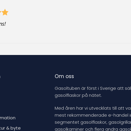
h
i
s
ns!
p
r
o
d
u
c
t
n
Om oss
Gasoltuben är först i Sverige att säl
gasolflaskor på nätet.
Med åren har vi utvecklats till att v
mest rekommenderade e-handel 
rmation
segmentet gasolflaskor, gasolgrillar
tur & byte
gasolkaminer och flera andra gasol