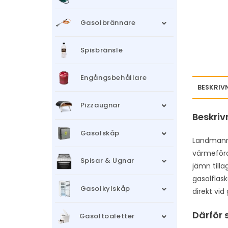
Gasolbrännare
Spisbränsle
Engångsbehållare
BESKRIV
Pizzaugnar
Beskriv
Gasolskåp
Landmann G
värmeförd
Spisar & Ugnar
jämn tilla
gasolflask
Gasolkylskåp
direkt vid 
Därför 
Gasoltoaletter