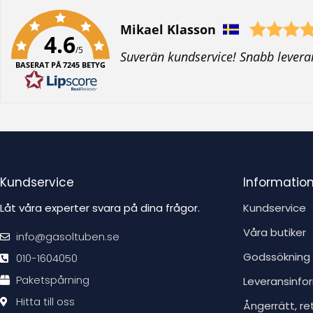
Författare:
Mikael Klasson
4.6
/5
T
Suverän kundservice! Snabb levera
BASERAT PÅ 7245 BETYG
e
x
t
:
Kundservice
Informatio
Låt våra experter svara på dina frågor.
Kundservice
Våra butiker
info@gasoltuben.se
Godssökning
010-1604050
Paketspårning
Leveransinfo
Hitta till oss
Ångerrätt, re