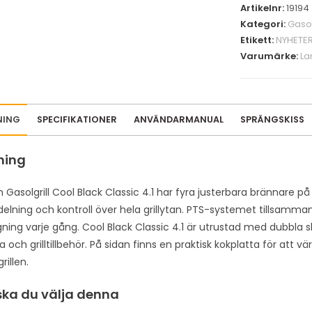
Artikelnr:
19194
o
Kategori:
Gasol
u
Etikett:
NYHETE
r
Varumärke:
La
e
m
a
i
NING
SPECIFIKATIONER
ANVÄNDARMANUAL
SPRÄNGSKISS
l
a
ning
d
d
asolgrill Cool Black Classic 4.1 har fyra justerbara brännare på 3
r
elning och kontroll över hela grillytan. PTS-systemet tillsamman
e
gning varje gång. Cool Black Classic 4.1 är utrustad med dubbla 
s
a och grilltillbehör. På sidan finns en praktisk kokplatta för att v
s
grillen.
t
o
ska du välja denna
j