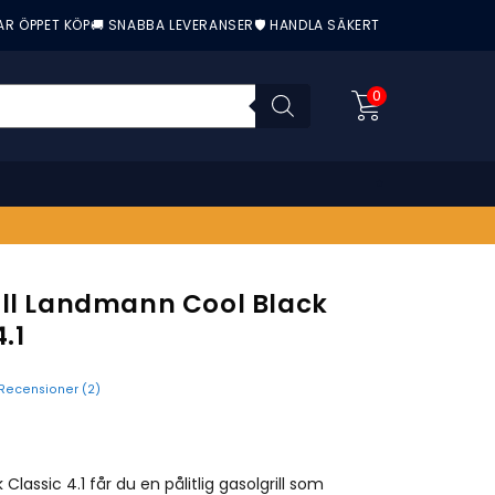
AR ÖPPET KÖP
🚚 SNABBA LEVERANSER
🛡️ HANDLA SÄKERT
0
ill Landmann Cool Black
.1
Recensioner (
2
)
nittbetyg:
Classic 4.1 får du en pålitlig gasolgrill som