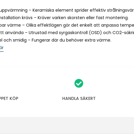
e
uppvärmning – Keramiska element sprider effektiv strålningsvä
w
nstallation krävs – Kräver varken skorsten eller fast montering.
a
bar värme – Olika effektlägen gör det enkelt att anpassa tempe
i
att använda – Utrustad med syrgaskontroll (OSD) och CO2-säkri
t
el och smidig – Fungerar där du behöver extra värme.
l
är
i
s
t
f
o
r
t
PPET KÖP
HANDLA SÄKERT
h
i
s
p
r