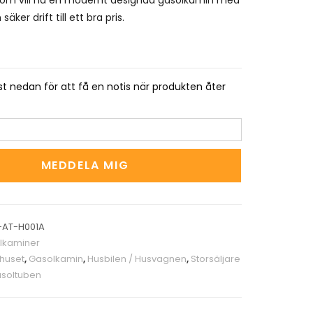
äker drift till ett bra pris.
t nedan för att få en notis när produkten åter
MEDDELA MIG
-AT-H001A
lkaminer
shuset
,
Gasolkamin
,
Husbilen / Husvagnen
,
Storsäljare
soltuben