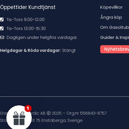
Öppettider Kundtjänst
Köpevillkor
Ångra köp
Tis-Tors 9:00-12:00
Om Gasoltu
Tis-Tors 13:00-15:30
Dagligen under helgfria vardagar.
Guider & Insp
Nyhetsbrev
Helgdagar & Röda vardagar:
Stängt
Gasoltuben Nordic AB Ⓒ 2025 – Org.nr 556843-8757
Stockvägen 4, 611 75 Enstaberga, Sverige