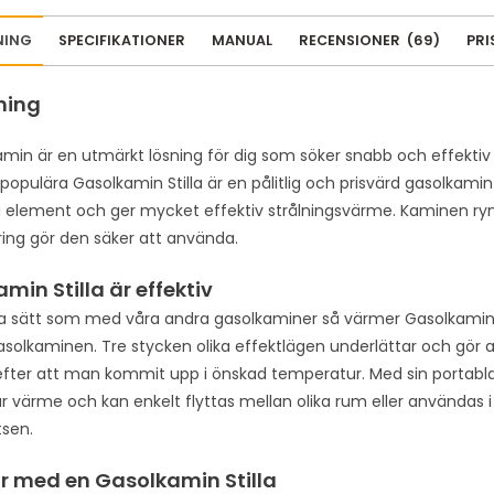
a
i
NING
SPECIFIKATIONER
MANUAL
RECENSIONER
(
69
)
PRI
l
a
ning
d
d
amin är en utmärkt lösning för dig som söker snabb och effektiv
r
 populära Gasolkamin Stilla är en pålitlig och prisvärd gasolkam
e
 element och ger mycket effektiv strålningsvärme. Kaminen rym
s
ing gör den säker att använda.
s
t
min Stilla är effektiv
o
sätt som med våra andra gasolkaminer så värmer Gasolkamin S
j
asolkaminen. Tre stycken olika effektlägen underlättar och gör 
o
efter att man kommit upp i önskad temperatur. Med sin portabl
i
 värme och kan enkelt flyttas mellan olika rum eller användas 
n
tsen.
t
h
r med en Gasolkamin Stilla