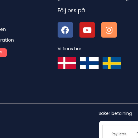
Följ oss på
ben
iration
Vi finns här
!
Säker betalning