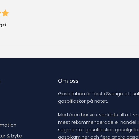
o
d
u
ns!
c
t
n
Om oss
Gasoltuben är först i Sverige att säl
gasolflaskor på nätet.
Med åren har vi utvecklats till att v
mest rekommenderade e-handel 
rmation
segmentet gasolflaskor, gasolgrillar
tur & byte
gasolkaminer och flera andra gasol