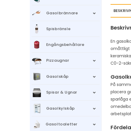
BESKRIV
Gasolbrännare
Beskriv
Spisbränsle
En gasolk
Engångsbehållare
omåttligt
keramiska
Pizzaugnar
C0-2-säkr
Gasolka
Gasolskåp
På samma 
placera g
Spisar & Ugnar
sparlåga 
omedelbar
Gasolkylskåp
arbetspla
Gasoltoaletter
Fördela