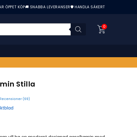
AR ÖPPET KÖP
🚚 SNABBA LEVERANSER
🛡️ HANDLA SÄKERT
0
in Stilla
Recensioner (
69
)
nittbetyg:
ktblad
 som vill ha en modernt designad gasolkamin med