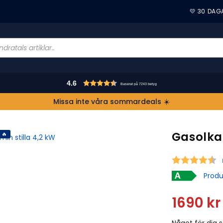
💛 30 DAG
4.6
Baserat på 7243 betyg
Missa inte våra sommardeals ☀️
Gasolkam
 🔥
S
Produ
1690
kr
Något för dig