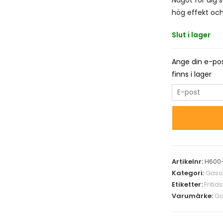
hög effekt och s
Slut i lager
Ange din e-pos
finns i lager
E
n
t
e
r
y
Artikelnr:
H600
o
Kategori:
Gaso
u
Etiketter:
Fritid
r
Varumärke:
Ga
e
m