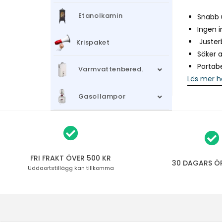
Etanolkamin
Snabb 
Ingen i
Juster
Krispaket
Säker 
Portab
Varmvattenbered.
Läs mer h
Gasollampor
FRI FRAKT ÖVER 500 KR
30 DAGARS Ö
Uddaortstillägg
kan tillkomma