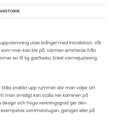
SHISTORIK
 uppvärmning utan krångel med installation. Vår
in som man kan lite på. Värmen emitteras från
mer en 10 kg gasflaska. Enkel värmejustering.
tilla snabbt upp rummet där man väljer att
att man smidigt kan ställa ner kaminen på
a design och höga verkningsgrad ger den
i exempelvis sommarstugan, garaget eller på