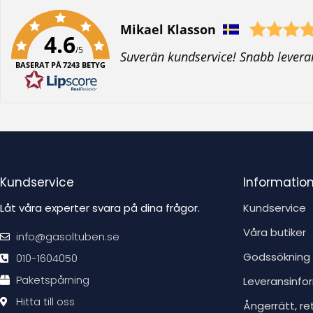
Författare:
Mikael Klasson
4.6
/5
T
Suverän kundservice! Snabb levera
BASERAT PÅ 7243 BETYG
e
x
t
:
Kundservice
Informatio
Låt våra experter svara på dina frågor.
Kundservice
Våra butiker
info@gasoltuben.se
Godssökning
010-1604050
Paketspårning
Leveransinfo
Hitta till oss
Ångerrätt, re