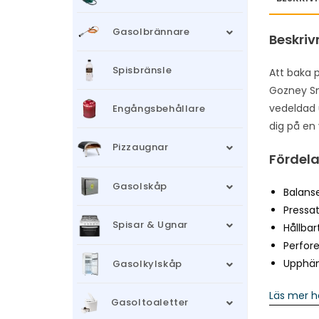
Gasolbrännare
Beskriv
Spisbränsle
Att baka p
Gozney Snu
vedeldad 
Engångsbehållare
dig på en
Pizzaugnar
Fördel
Gasolskåp
Balans
Pressat
Spisar & Ugnar
Hållba
Perfor
Upphän
Gasolkylskåp
Läs mer h
Gasoltoaletter