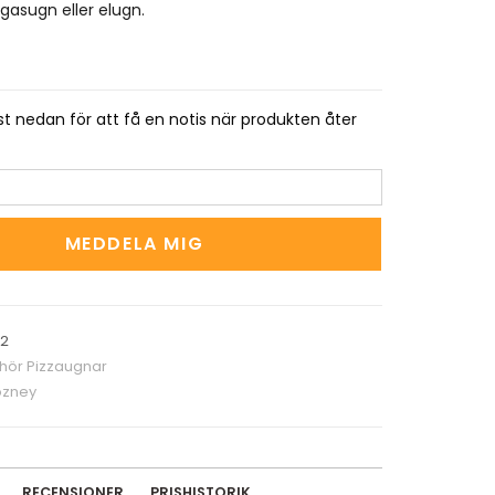
gasugn eller elugn.
t nedan för att få en notis när produkten åter
MEDDELA MIG
62
ehör Pizzaugnar
zney
RECENSIONER
PRISHISTORIK