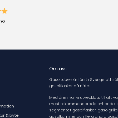
d
u
c
ns!
t
n
Om oss
Gasoltuben är först i Sverige att säl
gasolflaskor på nätet.
Med åren har vi utvecklats till att v
mest rekommenderade e-handel 
rmation
segmentet gasolflaskor, gasolgrillar
tur & byte
gasolkaminer och flera andra gasol