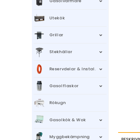
Gasolvärmare
Utekök
Grillar
Stekhällar
Reservdelar & Instal.
Gasolflaskor
Rökugn
Gasolkök & Wok
Myggbekämpning
BESKRIV