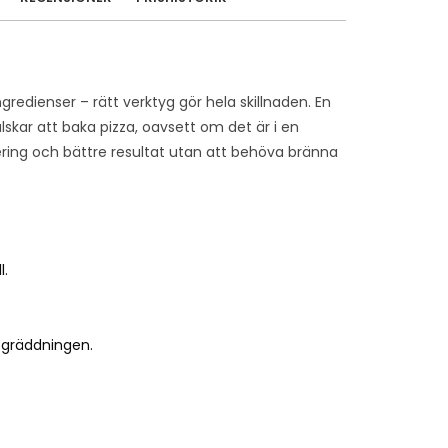
gredienser – rätt verktyg gör hela skillnaden. En
lskar att baka pizza, oavsett om det är i en
ering och bättre resultat utan att behöva bränna
l.
 gräddningen.