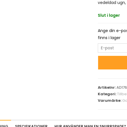
vedeldad ugn, 
Slut i lager
Ange din e-pos
finns i lager
E
n
t
e
r
y
Artikelnr:
AD17
o
Kategori:
Tillb
u
Varumärke:
Go
r
e
m
a
NING
SPECIFIKATIONER
HUR ANVÄNDER MAN EN SNURRSPADE?