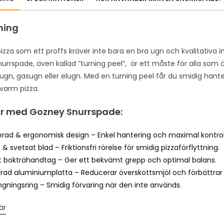
i
l
ning
a
d
izza som ett proffs kräver inte bara en bra ugn och kvalitativa in
d
rrspade, även kallad ”turning peel”, är ett måste för alla som ä
r
ugn, gasugn eller elugn. Med en turning peel får du smidig hant
e
 varm pizza.
s
s
ar med Gozney Snurrspade:
t
o
erad & ergonomisk design – Enkel hantering och maximal kontrol
j
 & svetsat blad – Friktionsfri rörelse för smidig pizzaförflyttning.
o
rt bokträhandtag – Ger ett bekvämt grepp och optimal balans.
i
erad aluminiumplatta – Reducerar överskottsmjöl och förbättrar
n
gningsring – Smidig förvaring när den inte används.
t
är
h
e