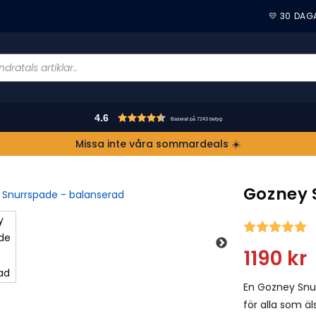
💛 30 DAG
4.6
Baserat på 7243 betyg
Missa inte våra sommardeals ☀️
Gozney 
S
1190
kr
En Gozney Snur
för alla som äl