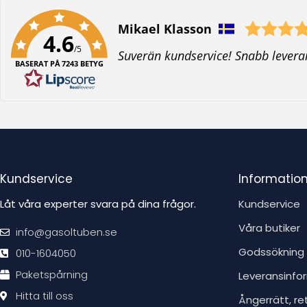
Författare:
Mikael Klasson
4.6
/5
T
Suverän kundservice! Snabb levera
BASERAT PÅ 7243 BETYG
e
x
t
:
Kundservice
Informatio
Låt våra experter svara på dina frågor.
Kundservice
Våra butiker
info@gasoltuben.se
Godssökning
010-1604050
Paketspårning
Leveransinfo
Hitta till oss
Ångerrätt, re