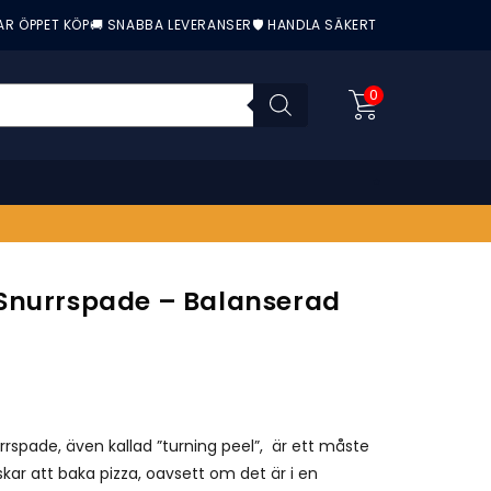
AR ÖPPET KÖP
🚚 SNABBA LEVERANSER
🛡️ HANDLA SÄKERT
0
Snurrspade – Balanserad
nittbetyg:
rspade, även kallad ”turning peel”, är ett måste
skar att baka pizza, oavsett om det är i en