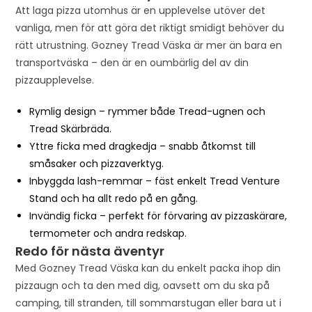
i
Att laga pizza utomhus är en upplevelse utöver det
s
vanliga, men för att göra det riktigt smidigt behöver du
p
rätt utrustning. Gozney Tread Väska är mer än bara en
r
transportväska – den är en oumbärlig del av din
o
pizzaupplevelse.
d
Rymlig design – rymmer både Tread-ugnen och
u
Tread Skärbräda.
c
Yttre ficka med dragkedja – snabb åtkomst till
t
småsaker och pizzaverktyg.
Inbyggda lash-remmar – fäst enkelt Tread Venture
Stand och ha allt redo på en gång.
Invändig ficka – perfekt för förvaring av pizzaskärare,
termometer och andra redskap.
Redo för nästa äventyr
Med Gozney Tread Väska kan du enkelt packa ihop din
pizzaugn och ta den med dig, oavsett om du ska på
camping, till stranden, till sommarstugan eller bara ut i