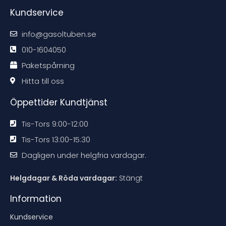
e
e
e
e
Kundservice
k
k
k
k
o
o
o
o
m
m
m
m
m
m
m
m
info@gasoltuben.se
e
e
e
e
n
n
n
n
d
d
d
d
010-1604050
a
a
a
a
t
t
t
t
Paketspårning
i
i
i
i
o
o
o
o
n
n
n
n
Hitta till oss
e
e
e
e
n
n
n
n
Öppettider Kundtjänst
Tis-Tors 9:00-12:00
Tis-Tors 13:00-15:30
Dagligen under helgfria vardagar.
Helgdagar & Röda vardagar:
Stängt
Information
Kundservice