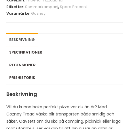
Kategori:
Tillbehör Pizzaugnar
u
Etiketter:
Sommarkampanj
,
Spara Procent
r
Varumärke:
Gozney
e
m
a
i
BESKRIVNING
l
a
SPECIFIKATIONER
d
RECENSIONER
d
r
PRISHISTORIK
e
s
Beskrivning
s
t
Vill du kunna baka perfekt pizza var du än är? Med
o
Gozney Tread Väska blir transporten både smidig och
j
säker. Oavsett om du ska på camping, picknick eller laga
o
mat utomhus, ser väskan till att din pizzaugn alltid är