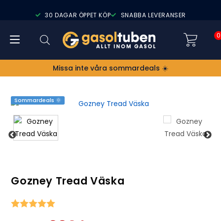
30 DAGAR ÖPPET KÖP
SNABBA LEVERANSER
0
Missa inte våra sommardeals ☀️
Sommardeals 🌞
Gozney Tread Väska
Snittbetyg: