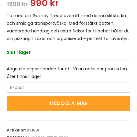
990
kr
1690
kr
Ta med din Gozney Tread överallt med denna slitstarka
och smidiga transportväska! Med förstärkt botten,
vadderade handtag och extra fickor för tillbehör håller du
din pizzaugn säker och organiserad – perfekt för äventyr.
Slut i lager
Ange din e-post nedan för att få en notis när produkten
åter finns i lager
E
n
t
MEDDELA MIG
e
r
y
Artikelnr:
AT1901
o