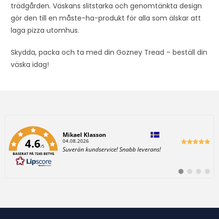
trädgården. Väskans slitstarka och genomtänkta design
gör den till en måste-ha-produkt för alla som älskar att
laga pizza utomhus.
Skydda, packa och ta med din Gozney Tread – beställ din
väska idag!
Författare:
Mikael Klasson
4.6
D
04.08.2026
/5
a
T
Suverän kundservice! Snabb leverans!
t
BASERAT PÅ 7245 BETYG
e
u
x
m
t
:
B
B
B
B
:
y
y
y
y
t
t
t
t
t
t
t
t
i
i
i
i
l
l
l
l
l
l
l
l
#
#
#
#
r
r
r
r