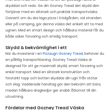
i
skyddad och redo. Ge din Gozney Tread det skydd den
n
förtjänar med en slitstark och praktisk transportväska.
t
Oavsett om du ska laga pizza i trädgården, vid stranden
h
eller på camping, gör denna väska det enkelt att ta med
e
ugnen. Med en smart design och hållbara material får du
w
både säker förvaring och smidig transport.
a
i
Skydd & bekvämlighet i ett
t
När du investerar i en
Pizzaugn Gozney Tread
, behöver du
l
en pålitlig transportlösning. Gozney Tread Väska är
i
designad för att ge maximalt skydd, smart förvaring och
s
enkel transport. Med en slitstark konstruktion och
t
förstärkt topp och botten skyddas din ugn från stötar
f
och slag. Vadderade handtag gör den bekväm att bära,
o
medan hållbara dragkedjor ger snabb åtkomst till din
r
utrustning.
t
h
Fördelar med Gozney Tread Väska