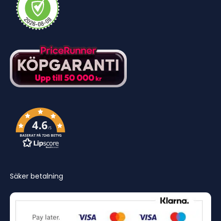
4.6
/5
BASERAT PÅ 7245 BETYG
Säker betalning