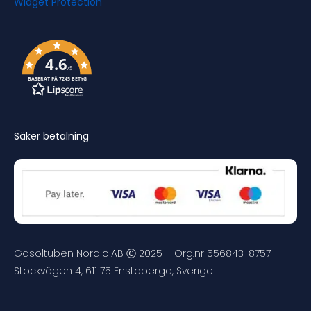
4.6
/5
BASERAT PÅ 7245 BETYG
Säker betalning
Gasoltuben Nordic AB Ⓒ 2025 – Org.nr 556843-8757
Stockvägen 4, 611 75 Enstaberga, Sverige