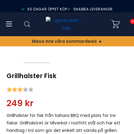
30 DAGAR ÖPPET KÖP
SNABBA LEVERANSER
0
Missa inte våra sommardeals ☀️
Grillhalster Fisk
Snittbetyg:
249
kr
Grillhalster för fisk från Sahara BBQ med plats för tre
fiskar. Grillhalstret är tillverkat i rostfritt stål och har ett
handtag i trä som gör det enkelt att vända på grillen.