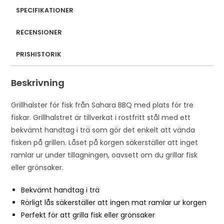
l
SPECIFIKATIONER
a
RECENSIONER
d
d
PRISHISTORIK
r
e
Beskrivning
s
s
Grillhalster för fisk från Sahara BBQ med plats för tre
t
fiskar. Grillhalstret är tillverkat i rostfritt stål med ett
o
bekvämt handtag i trä som gör det enkelt att vända
j
fisken på grillen. Låset på korgen säkerställer att inget
o
ramlar ur under tillagningen, oavsett om du grillar fisk
i
eller grönsaker.
n
t
Bekvämt handtag i trä
h
Rörligt lås säkerställer att ingen mat ramlar ur korgen
e
Perfekt för att grilla fisk eller grönsaker
w