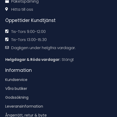
Paketspårning
i
i
i
i
o
o
o
o
u
n
n
n
n
Hitta till oss
e
e
e
e
c
n
n
n
n
t
Öppettider Kundtjänst
Tis-Tors 9:00-12:00
Tis-Tors 13:00-15:30
Dagligen under helgfria vardagar.
Helgdagar & Röda vardagar:
Stängt
Information
Kundservice
Våra butiker
Godssökning
Leveransinformation
Ångerrätt, retur & byte