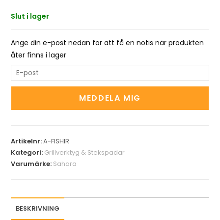
Slut i lager
Ange din e-post nedan för att få en notis när produkten
åter finns i lager
E
n
t
MEDDELA MIG
e
r
y
Artikelnr:
A-FISHIR
o
Kategori:
Grillverktyg & Stekspadar
u
Varumärke:
Sahara
r
e
m
a
BESKRIVNING
i