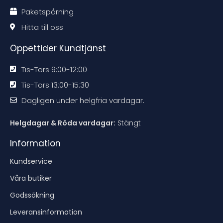
a
a
a
a
u
t
t
t
t
Paketspårning
i
i
i
i
c
o
o
o
o
n
n
n
n
t
Hitta till oss
e
e
e
e
n
n
n
n
Öppettider Kundtjänst
Tis-Tors 9:00-12:00
Tis-Tors 13:00-15:30
Dagligen under helgfria vardagar.
Helgdagar & Röda vardagar:
Stängt
Information
Kundservice
Våra butiker
Godssökning
Leveransinformation