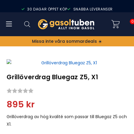
30 DAGAR ÖPPET KÖP
SNABBA LEVERANSER
0
Missa inte våra sommardeals ☀️
Grillöverdrag Bluegaz Z5, X1
Snittbetyg:
895
kr
Grillöverdrag av hög kvalité som passar till Bluegaz Z5 och
X1.