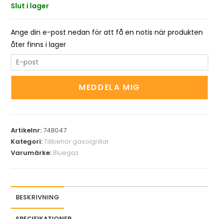
Slut i lager
Ange din e-post nedan för att få en notis när produkten
åter finns i lager
E
n
t
MEDDELA MIG
e
r
y
Artikelnr:
748047
o
Kategori:
Tillbehör gasolgrillar
u
Varumärke:
Bluegaz
r
e
m
a
BESKRIVNING
i
l
SPECIFIKATIONER