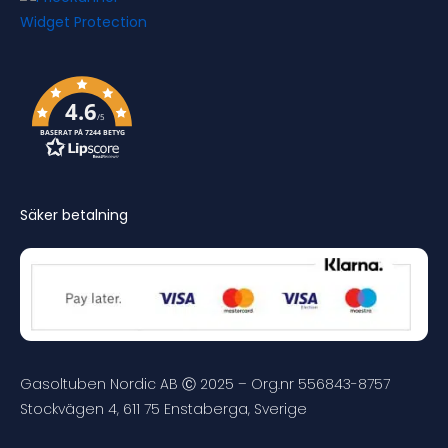
4.6
/5
BASERAT PÅ 7244 BETYG
Säker betalning
Gasoltuben Nordic AB Ⓒ 2025 – Org.nr 556843-8757
Stockvägen 4, 611 75 Enstaberga, Sverige