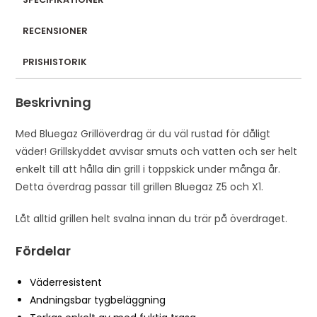
a
RECENSIONER
d
d
PRISHISTORIK
r
e
Beskrivning
s
s
Med Bluegaz Grillöverdrag är du väl rustad för dåligt
t
väder! Grillskyddet avvisar smuts och vatten och ser helt
o
enkelt till att hålla din grill i toppskick under många år.
j
Detta överdrag passar till grillen Bluegaz Z5 och X1.
o
i
Låt alltid grillen helt svalna innan du trär på överdraget.
n
t
Fördelar
h
e
Väderresistent
w
Andningsbar tygbeläggning