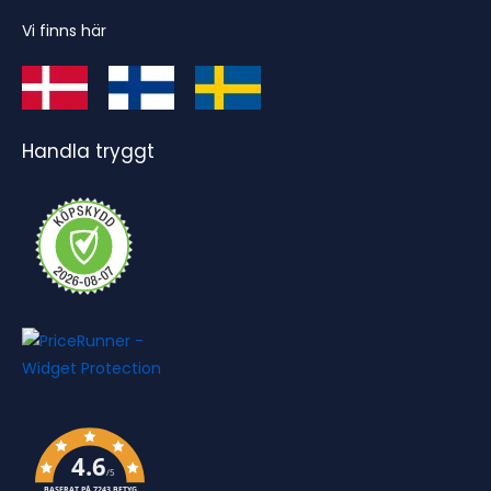
Vi finns här
Handla tryggt
4.6
/5
BASERAT PÅ 7243 BETYG