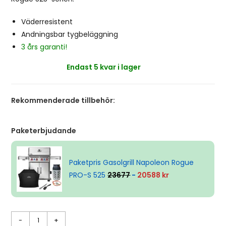
Väderresistent
Andningsbar tygbeläggning
3 års garanti!
Endast 5 kvar i lager
Rekommenderade tillbehör:
Paketerbjudande
Paketpris Gasolgrill Napoleon Rogue
PRO-S 525
23677
-
20588 kr
-
+