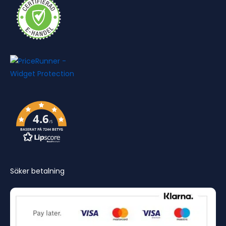
4.6
/5
BASERAT PÅ 7244 BETYG
Säker betalning