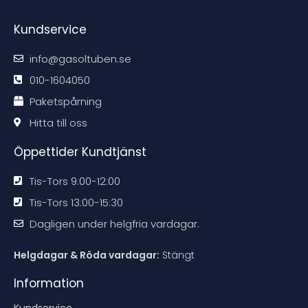
#
#
#
#
r
r
r
r
e
e
e
e
Kundservice
k
k
k
k
o
o
o
o
m
m
m
m
m
m
m
m
info@gasoltuben.se
e
e
e
e
n
n
n
n
d
d
d
d
010-1604050
a
a
a
a
t
t
t
t
Paketspårning
i
i
i
i
o
o
o
o
n
n
n
n
Hitta till oss
e
e
e
e
n
n
n
n
Öppettider Kundtjänst
Tis-Tors 9:00-12:00
Tis-Tors 13:00-15:30
Dagligen under helgfria vardagar.
Helgdagar & Röda vardagar:
Stängt
Information
Kundservice