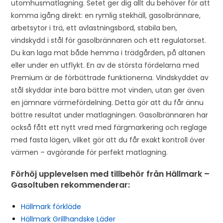
utomhusmatlagning. Setet ger dig allt du behöver för att
komma igång direkt: en rymlig stekhäll, gasolbrännare,
arbetsytor i trä, ett avlastningsbord, stabila ben,
vindskydd i stål för gasolbrännaren och ett regulatorset.
Du kan laga mat både hemma i trädgården, på altanen
eller under en utflykt. En av de största fördelarna med
Premium är de förbättrade funktionerna. Vindskyddet av
stål skyddar inte bara bättre mot vinden, utan ger även
en jämnare värmefördelning. Detta gör att du får ännu
bättre resultat under matlagningen. Gasolbrännaren har
också fått ett nytt vred med färgmarkering och reglage
med fasta lägen, vilket gör att du får exakt kontroll över
värmen – avgörande för perfekt matlagning.
Förhöj upplevelsen med tillbehör från Hällmark –
Gasoltuben rekommenderar:
Hällmark förkläde
Hällmark Grillhandske Läder