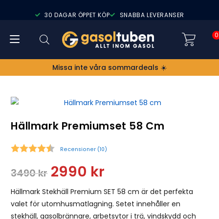
30 DAGAR ÖPPET KÖP
SNABBA LEVERANSER
0
Missa inte våra sommardeals ☀️
Hällmark Premiumset 58 Cm
Recensioner (
10
)
Snittbetyg:
2990
kr
3490
kr
Hällmark Stekhäll Premium SET 58 cm är det perfekta
valet för utomhusmatlagning. Setet innehåller en
stekhäll, gasolbrännare, arbetsytor i trä, vindskydd och