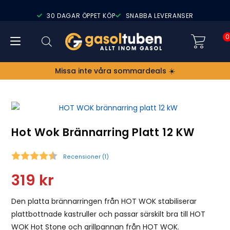
30 DAGAR ÖPPET KÖP
SNABBA LEVERANSER
0
Missa inte våra sommardeals ☀️
Hot Wok Brännarring Platt 12 KW
Recensioner (
1
)
Snittbetyg:
319
kr
Den platta brännarringen från HOT WOK stabiliserar
plattbottnade kastruller och passar särskilt bra till HOT
WOK Hot Stone och grillpannan från HOT WOK.