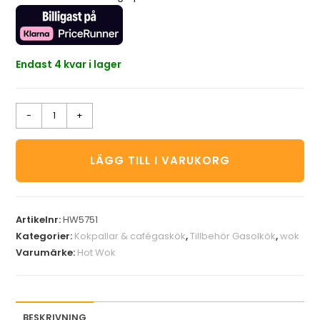
Endast 4 kvar i lager
-
+
LÄGG TILL I VARUKORG
Artikelnr:
HW5751
Kategorier:
Kokpallar & cafégaskök
,
Tillbehör Gasolkök
,
wok
Varumärke:
Hot Wok
BESKRIVNING