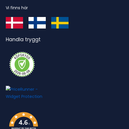
Vi finns här
Handla tryggt
4.6
/5
BASERAT PÅ 7245 BETYG