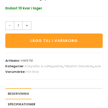
Endast 10 kvar i lager
-
+
LÄGG TILL I VARUKORG
Artikelnr:
HW5791
Kategorier:
Kokpallar & cafégaskök
,
Tillbehör Gasolkök
,
wok
Varumärke:
Hot Wok
BESKRIVNING
SPECIFIKATIONER