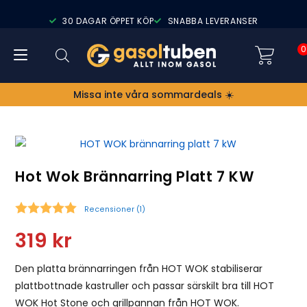
30 DAGAR ÖPPET KÖP
SNABBA LEVERANSER
0
Missa inte våra sommardeals ☀️
Hot Wok Brännarring Platt 7 KW
Recensioner (
1
)
Snittbetyg:
319
kr
Den platta brännarringen från HOT WOK stabiliserar
plattbottnade kastruller och passar särskilt bra till HOT
WOK Hot Stone och grillpannan från HOT WOK.