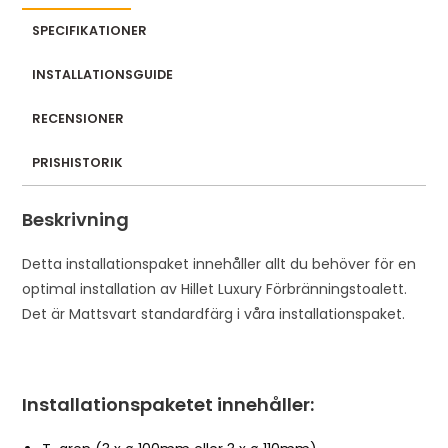
a
i
SPECIFIKATIONER
l
INSTALLATIONSGUIDE
a
d
RECENSIONER
d
r
PRISHISTORIK
e
s
Beskrivning
s
t
Detta installationspaket innehåller allt du behöver för en
o
optimal installation av Hillet Luxury Förbränningstoalett.
j
Det är Mattsvart standardfärg i våra installationspaket.
o
i
n
Installationspaketet innehåller:
t
h