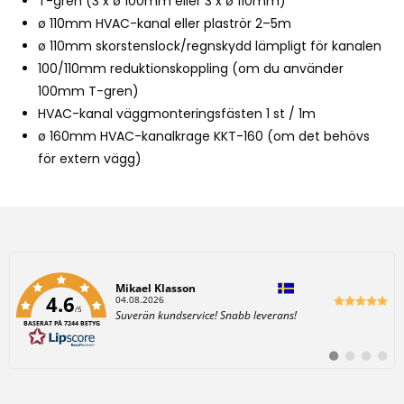
T-gren (3 x ø 100mm eller 3 x ø 110mm)
e
ø 110mm HVAC-kanal eller plaströr 2–5m
w
ø 110mm skorstenslock/regnskydd lämpligt för kanalen
a
100/110mm reduktionskoppling (om du använder
i
100mm T-gren)
t
HVAC-kanal väggmonteringsfästen 1 st / 1m
l
ø 160mm HVAC-kanalkrage KKT-160 (om det behövs
i
för extern vägg)
s
t
f
o
r
t
Författare:
Mikael Klasson
h
4.6
D
04.08.2026
/5
a
T
Suverän kundservice! Snabb leverans!
i
t
BASERAT PÅ 7244 BETYG
e
u
x
s
m
t
:
B
B
B
B
p
:
y
y
y
y
t
t
t
t
r
t
t
t
t
i
i
i
i