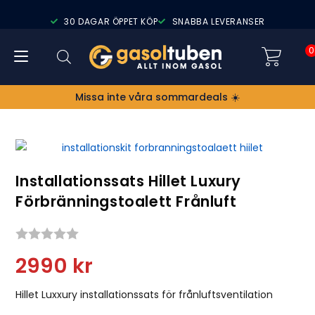
30 DAGAR ÖPPET KÖP
SNABBA LEVERANSER
0
Missa inte våra sommardeals ☀️
Installationssats Hillet Luxury
Förbränningstoalett Frånluft
Snittbetyg:
2990
kr
Hillet Luxxury installationssats för frånluftsventilation