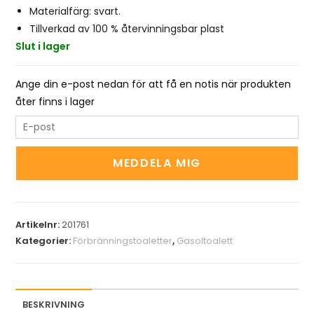
Materialfärg: svart.
Tillverkad av 100 % återvinningsbar plast
Slut i lager
Ange din e-post nedan för att få en notis när produkten
åter finns i lager
E
n
t
MEDDELA MIG
e
r
y
Artikelnr:
201761
o
Kategorier:
Förbränningstoaletter
,
Gasoltoalett
u
r
e
m
BESKRIVNING