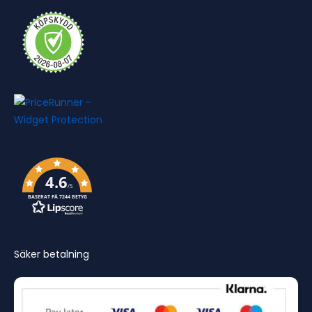
4.6
/5
BASERAT PÅ 7244 BETYG
Säker betalning