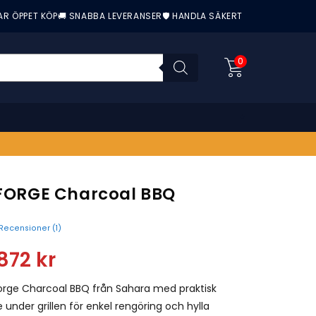
AR ÖPPET KÖP
🚚 SNABBA LEVERANSER
🛡️ HANDLA SÄKERT
0
l FORGE Charcoal BBQ
Recensioner (
1
)
nittbetyg:
872
kr
 Forge Charcoal BBQ från Sahara med praktisk
under grillen för enkel rengöring och hylla