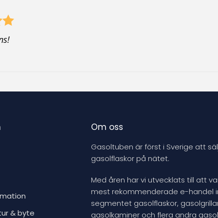
ns!
n
Om oss
Gasoltuben är först i Sverige att säl
gasolflaskor på nätet.
Med åren har vi utvecklats till att v
mest rekommenderade e-handel 
rmation
segmentet gasolflaskor, gasolgrillar
tur & byte
gasolkaminer och flera andra gasol