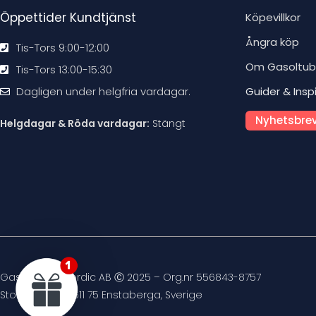
Öppettider Kundtjänst
Köpevillkor
Ångra köp
Tis-Tors 9:00-12:00
Om Gasoltu
Tis-Tors 13:00-15:30
Dagligen under helgfria vardagar.
Guider & Insp
Nyhetsbrev
Helgdagar & Röda vardagar:
Stängt
Gasoltuben Nordic AB Ⓒ 2025 – Org.nr 556843-8757
Stockvägen 4, 611 75 Enstaberga, Sverige