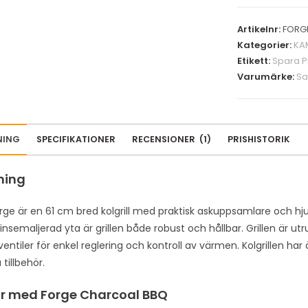
Artikelnr:
FORG
Kategorier:
KA
Etikett:
Spara P
Varumärke:
Sa
NING
SPECIFIKATIONER
RECENSIONER
(
1
)
PRISHISTORIK
ning
ge är en 61 cm bred kolgrill med praktisk askuppsamlare och hjul för
insemaljerad yta är grillen både robust och hållbar. Grillen är 
ventiler för enkel reglering och kontroll av värmen. Kolgrillen har ä
tillbehör.
ar med Forge Charcoal BBQ