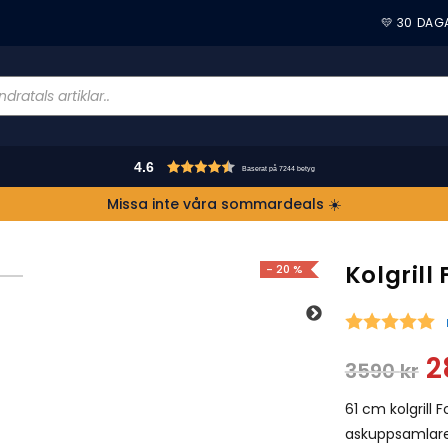
💛 30 DAG
4.6
Baserat på 7244 betyg
Missa inte våra sommardeals ☀️
Kolgril
- 20 %
S
2
3590
kr
61 cm kolgrill
askuppsamlare 