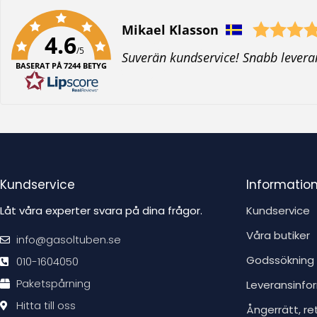
Författare:
Mikael Klasson
4.6
/5
T
Suverän kundservice! Snabb levera
BASERAT PÅ 7244 BETYG
e
x
t
:
Kundservice
Informatio
Låt våra experter svara på dina frågor.
Kundservice
Våra butiker
info@gasoltuben.se
Godssökning
010-1604050
Paketspårning
Leveransinfo
Hitta till oss
Ångerrätt, re