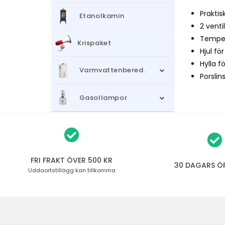
Praktis
Etanolkamin
2 ventil
Temper
Krispaket
Hjul fö
Hylla fö
Varmvattenbered.
Porslin
Gasollampor
FRI FRAKT ÖVER 500 KR
30 DAGARS Ö
Uddaortstillägg
kan tillkomma