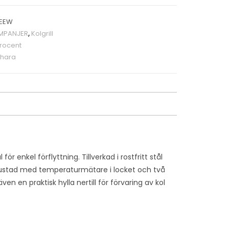
EEW
MPANJER
,
Kolgrill
rocent
hara
 enkel förflyttning. Tillverkad i rostfritt stål
utrustad med temperaturmätare i locket och två
ven en praktisk hylla nertill för förvaring av kol