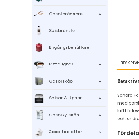
Gasolbrännare
Spisbränsle
Engångsbehållare
BESKRIV
Pizzaugnar
Beskriv
Gasolskåp
Sahara For
Spisar & Ugnar
med porsl
luftflödes
Gasolkylskåp
och andra 
Gasoltoaletter
Fördel