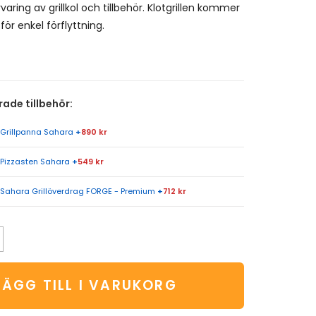
rvaring av grillkol och tillbehör. Klotgrillen kommer
ör enkel förflyttning.
de tillbehör:
Grillpanna Sahara
+
890 kr
Pizzasten Sahara
+
549 kr
Sahara Grillöverdrag FORGE - Premium
+
712 kr
LÄGG TILL I VARUKORG