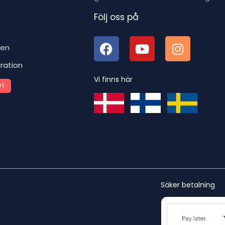
Följ oss på
ben
iration
Vi finns här
!
Säker betalning