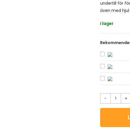
undertill för fö
även med hjul f
I lager
Rekommendera
-
+