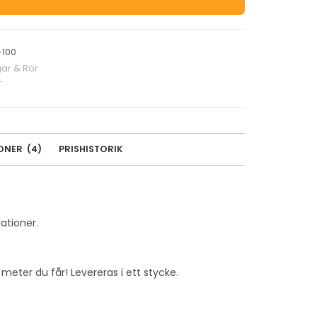
-100
ar & Rör
T
IONER
(
4
)
PRISHISTORIK
ationer.
ter du får! Levereras i ett stycke.