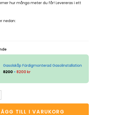
mer hur många meter du får! Levereras i ett
er nedan:
nde
Gasolskåp Färdigmonterad Gasolinstallation
8200
-
8200 kr
LÄGG TILL I VARUKORG