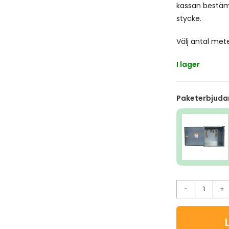
kassan bestäm
stycke.
Välj antal met
I lager
Paketerbjuda
-
+