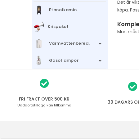
Det är vik
köpa. Pass
Etanolkamin
Komple
Krispaket
Man mås
Varmvattenbered.
Gasollampor
FRI FRAKT ÖVER 500 KR
30 DAGARS Ö
Uddaortstillägg
kan tillkomma