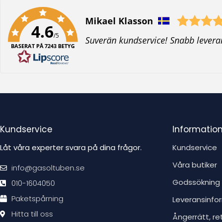
Författare:
Mikael Klasson
4.6
/5
T
Suverän kundservice! Snabb levera
BASERAT PÅ 7243 BETYG
e
x
t
:
Kundservice
Informatio
Låt våra experter svara på dina frågor.
Kundservice
Våra butiker
info@gasoltuben.se
Godssökning
010-1604050
Paketspårning
Leveransinfo
Hitta till oss
Ångerrätt, re