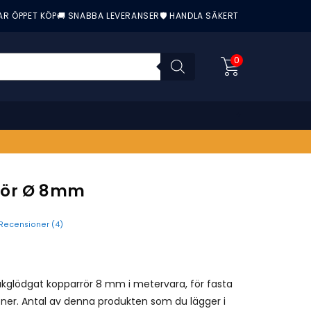
AR ÖPPET KÖP
🚚 SNABBA LEVERANSER
🛡️ HANDLA SÄKERT
0
rör Ø 8mm
Recensioner (
4
)
nittbetyg:
ukglödgat kopparrör 8 mm i metervara, för fasta
ioner. Antal av denna produkten som du lägger i