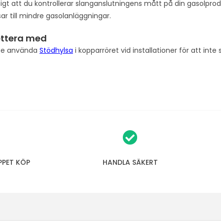
tigt att du kontrollerar slanganslutningens mått på din gasolprod
ar till mindre gasolanläggningar.
ttera med
te använda
Stödhylsa
i kopparröret vid installationer för att inte 
PPET KÖP
HANDLA SÄKERT