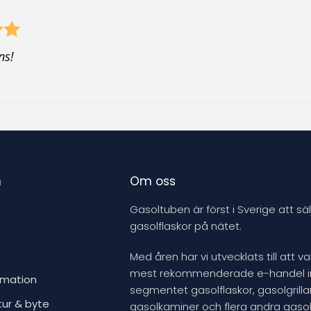
ns!
n
Om oss
Gasoltuben är först i Sverige att säl
gasolflaskor på nätet.
Med åren har vi utvecklats till att v
mest rekommenderade e-handel 
rmation
segmentet gasolflaskor, gasolgrillar
tur & byte
gasolkaminer och flera andra gasol