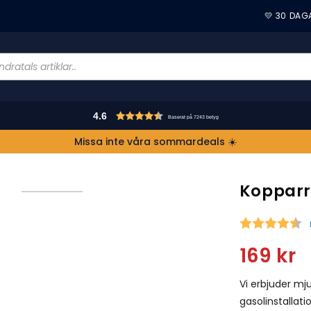
💛 30 DAG
4.6
Baserat på 7243 betyg
Missa inte våra sommardeals ☀️
Koppar
S
169
kr
Vi erbjuder mj
gasolinstallat