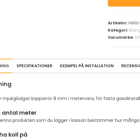
Artikelnr:
H900
Kategori:
Slang
Varumärke:
IG
NING
SPECIFIKATIONER
EXEMPEL PÅ INSTALLATION
RECENS
ning
r mjukglödgat kopparrör 8 mm i metervara, för fasta gasolinstall
 antal meter
denna produkten som du lägger i kassan bestämmer hur många me
 ha koll på