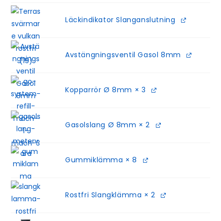
Läckindikator Slanganslutning
Avstängningsventil Gasol 8mm
Kopparrör Ø 8mm
× 3
Gasolslang Ø 8mm
× 2
Gummiklämma
× 8
Rostfri Slangklämma
× 2