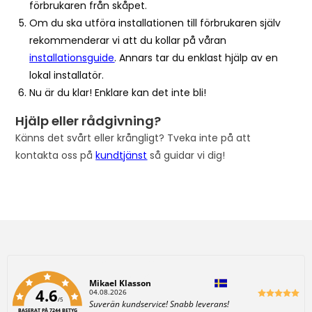
förbrukaren från skåpet.
Om du ska utföra installationen till förbrukaren själv
rekommenderar vi att du kollar på våran
installationsguide
. Annars tar du enklast hjälp av en
lokal installatör.
Nu är du klar! Enklare kan det inte bli!
Hjälp eller rådgivning?
Känns det svårt eller krångligt? Tveka inte på att
kontakta oss på
kundtjänst
så guidar vi dig!
Författare:
Mikael Klasson
4.6
D
04.08.2026
/5
a
T
Suverän kundservice! Snabb leverans!
t
BASERAT PÅ 7244 BETYG