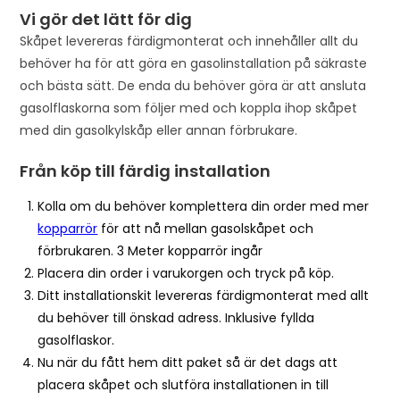
t
Vi gör det lätt för dig
h
Skåpet levereras färdigmonterat och innehåller allt du
i
behöver ha för att göra en gasolinstallation på säkraste
s
och bästa sätt.
De enda du behöver göra är att ansluta
p
gasolflaskorna som följer med och koppla ihop skåpet
r
med din gasolkylskåp eller annan förbrukare.
o
d
Från köp till färdig installation
u
c
Kolla om du behöver komplettera din order med mer
t
kopparrör
för att nå mellan gasolskåpet och
förbrukaren. 3 Meter kopparrör ingår
Placera din order i varukorgen och tryck på köp.
Ditt installationskit levereras färdigmonterat med allt
du behöver till önskad adress. Inklusive fyllda
gasolflaskor.
Nu när du fått hem ditt paket så är det dags att
placera skåpet och slutföra installationen in till