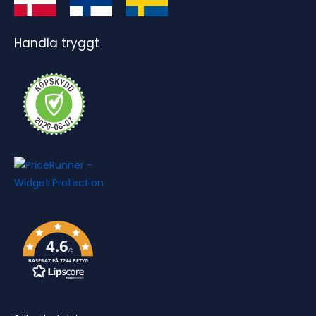
Handla tryggt
4.6
/5
BASERAT PÅ 7244 BETYG