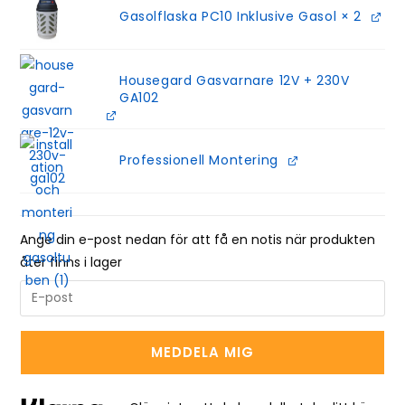
Gasolflaska PC10 Inklusive Gasol
× 2
Housegard Gasvarnare 12V + 230V
GA102
Professionell Montering
Ange din e-post nedan för att få en notis när produkten
åter finns i lager
E
n
t
MEDDELA MIG
e
r
y