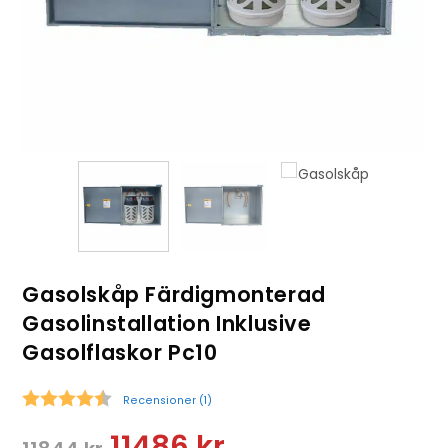
Gasolskåp Färdigmonterad
Gasolinstallation Inklusive
Gasolflaskor Pc10
Recensioner (
1
)
Snittbetyg:
11486
kr