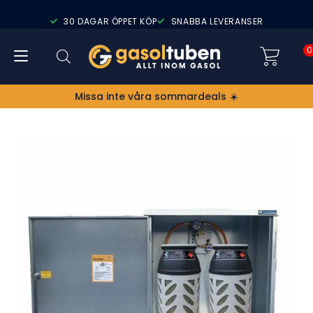
30 DAGAR ÖPPET KÖP
SNABBA LEVERANSER
0
Missa inte våra sommardeals ☀️