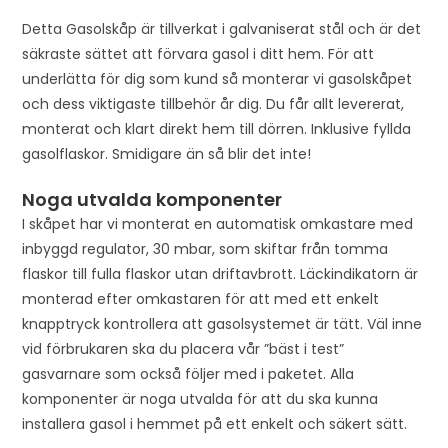
o
Detta Gasolskåp är tillverkat i galvaniserat stål och är det
i
säkraste sättet att förvara gasol i ditt hem. För att
n
underlätta för dig som kund så monterar vi gasolskåpet
t
och dess viktigaste tillbehör år dig. Du får allt levererat,
h
monterat och klart direkt hem till dörren. Inklusive fyllda
e
gasolflaskor. Smidigare än så blir det inte!
w
Noga utvalda komponenter
a
I skåpet har vi monterat en automatisk omkastare med
i
inbyggd regulator, 30 mbar, som skiftar från tomma
t
flaskor till fulla flaskor utan driftavbrott. Läckindikatorn är
l
monterad efter omkastaren för att med ett enkelt
i
knapptryck kontrollera att gasolsystemet är tätt. Väl inne
s
vid förbrukaren ska du placera vår ”bäst i test”
t
gasvarnare som också följer med i paketet. Alla
f
komponenter är noga utvalda för att du ska kunna
o
installera gasol i hemmet på ett enkelt och säkert sätt.
r