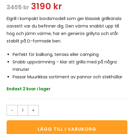
3190
kr
3495
kr
Elgrill i kompakt bordsmodell som ger klassisk grillkänsla
oavsett var du befinner dig. Den värms snabbt upp till
hög och jämn värme, har en generös grillyta och står
stabilt på D-formade ben.
Perfekt för balkong, terrass eller camping
Snabb uppvärmning – klar att grilla med på några
minuter
Passar Muurikkas sortiment av pannor och stekhällar
Endast 2 kvar i lager
-
+
LÄGG TILL I VARUKORG