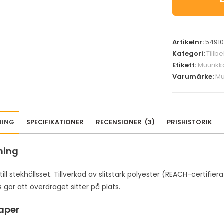
Artikelnr:
54910
Kategori:
Tillb
Etikett:
Muurikk
Varumärke:
Mu
NING
SPECIFIKATIONER
RECENSIONER
(
3
)
PRISHISTORIK
ning
ill stekhällsset. Tillverkad av slitstark polyester (REACH-certifie
 gör att överdraget sitter på plats.
aper