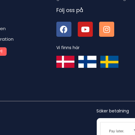
Följ oss på
ben
iration
Vi finns här
!
Säker betalning