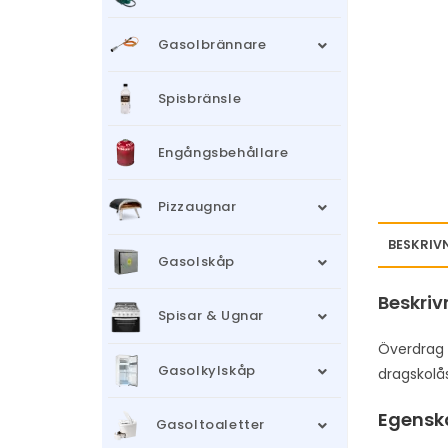
Gasolbrännare
Spisbränsle
Engångsbehållare
Pizzaugnar
BESKRIV
Gasolskåp
Beskriv
Spisar & Ugnar
Överdrag t
Gasolkylskåp
dragskolås
Egensk
Gasoltoaletter