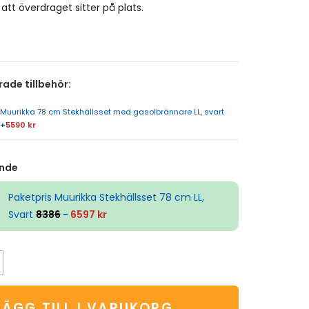
att överdraget sitter på plats.
de tillbehör:
Muurikka 78 cm Stekhällsset med gasolbrännare LL, svart
+
5590 kr
nde
Paketpris Muurikka Stekhällsset 78 cm LL,
Svart
8386
-
6597 kr
LÄGG TILL I VARUKORG