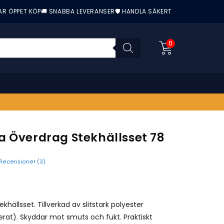
AR ÖPPET KÖP
🚚 SNABBA LEVERANSER
🛡️ HANDLA SÄKERT
0
a Överdrag Stekhällsset 78
Recensioner (
3
)
nittbetyg:
ekhällsset. Tillverkad av slitstark polyester
erat). Skyddar mot smuts och fukt. Praktiskt