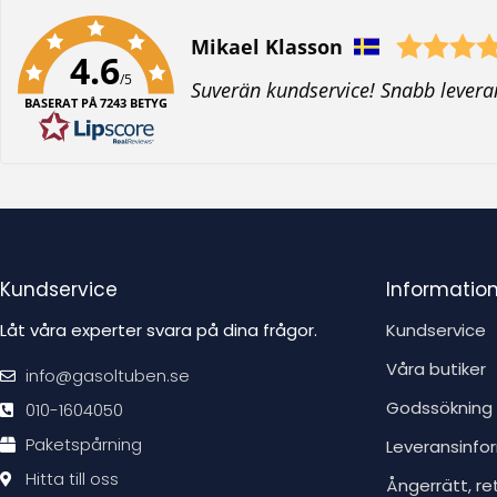
Författare:
Mikael Klasson
4.6
/5
T
Suverän kundservice! Snabb levera
BASERAT PÅ 7243 BETYG
e
x
t
:
Kundservice
Informatio
Låt våra experter svara på dina frågor.
Kundservice
Våra butiker
info@gasoltuben.se
Godssökning
010-1604050
Paketspårning
Leveransinfo
Hitta till oss
Ångerrätt, re