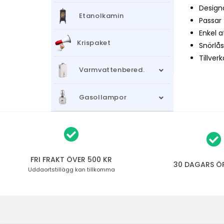
Design
Etanolkamin
Passar t
Enkel 
Krispaket
Snörlå
Tillver
Varmvattenbered.
Gasollampor
FRI FRAKT ÖVER 500 KR
30 DAGARS Ö
Uddaortstillägg
kan tillkomma