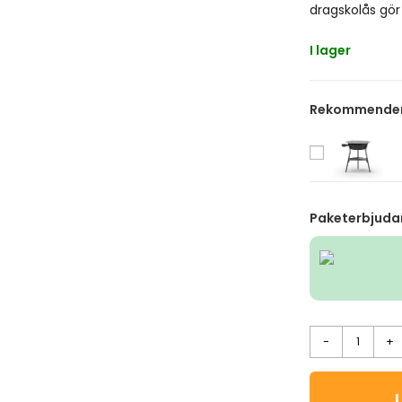
dragskolås gör 
I lager
Rekommendera
Paketerbjuda
-
+