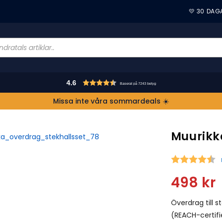
💛 30 DAG
4.6
Baserat på 7243 betyg
Missa inte våra sommardeals ☀️
Muurikk
S
498
kr
Överdrag till st
(REACH-certifi