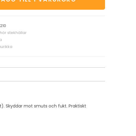
210
ehör stekhällar
a
urikka
rat). Skyddar mot smuts och fukt. Praktiskt