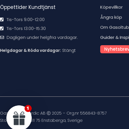
Öppettider Kundtjänst
Köpevillkor
Ångra köp
Tis-Tors 9:00-12:00
Om Gasoltu
Tis-Tors 13:00-15:30
Dagligen under helgfria vardagar.
Guider & Insp
Nyhetsbrev
Helgdagar & Röda vardagar:
Stängt
Gasoltuben Nordic AB Ⓒ 2025 – Org.nr 556843-8757
Stockvägen 4, 611 75 Enstaberga, Sverige