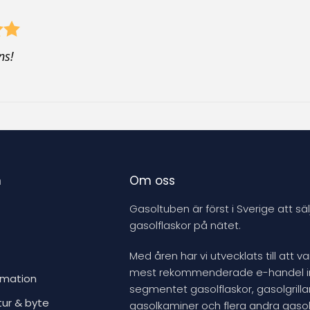
ns!
n
Om oss
Gasoltuben är först i Sverige att säl
gasolflaskor på nätet.
Med åren har vi utvecklats till att v
mest rekommenderade e-handel 
rmation
segmentet gasolflaskor, gasolgrillar
tur & byte
gasolkaminer och flera andra gasol