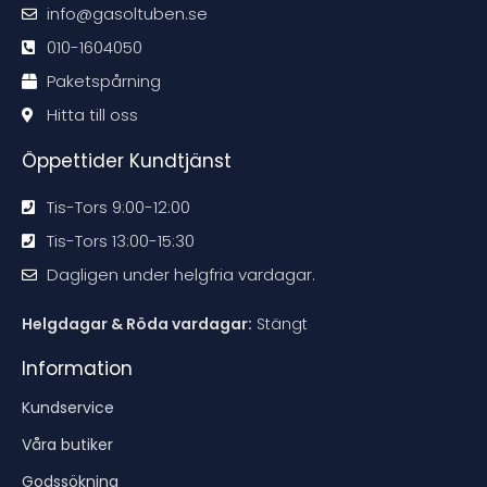
m
m
m
m
info@gasoltuben.se
e
e
e
e
n
n
n
n
d
d
d
d
010-1604050
a
a
a
a
t
t
t
t
Paketspårning
i
i
i
i
o
o
o
o
n
n
n
n
Hitta till oss
e
e
e
e
n
n
n
n
Öppettider Kundtjänst
Tis-Tors 9:00-12:00
Tis-Tors 13:00-15:30
Dagligen under helgfria vardagar.
Helgdagar & Röda vardagar:
Stängt
Information
Kundservice
Våra butiker
Godssökning