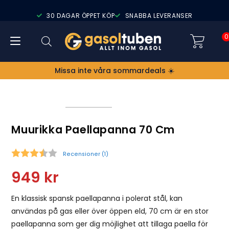
30 DAGAR ÖPPET KÖP
SNABBA LEVERANSER
0
Missa inte våra sommardeals ☀️
Muurikka Paellapanna 70 Cm
Recensioner (
1
)
Snittbetyg:
949
kr
En klassisk spansk paellapanna i polerat stål, kan
användas på gas eller över öppen eld, 70 cm är en stor
paellapanna som ger dig möjlighet att tillaga paella för