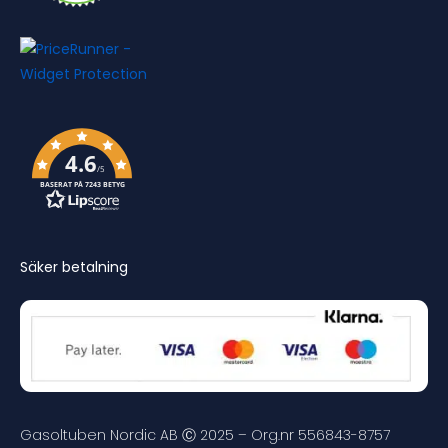
4.6
/5
BASERAT PÅ 7243 BETYG
Säker betalning
Gasoltuben Nordic AB Ⓒ 2025 – Org.nr 556843-8757