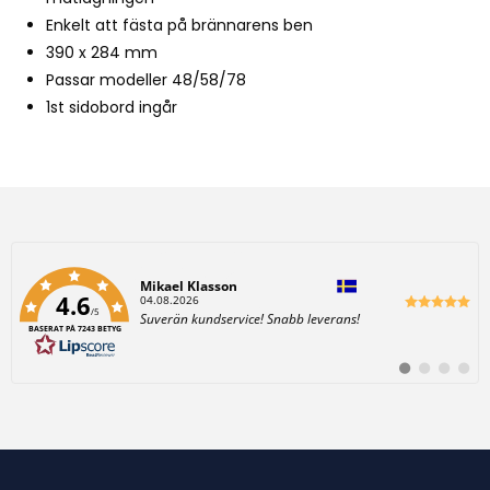
Enkelt att fästa på brännarens ben
390 x 284 mm
Passar modeller 48/58/78
1st sidobord ingår
Författare:
Mikael Klasson
4.6
D
04.08.2026
/5
a
T
Suverän kundservice! Snabb leverans!
t
BASERAT PÅ 7243 BETYG
e
u
x
m
t
:
B
B
B
B
:
y
y
y
y
t
t
t
t
t
t
t
t
i
i
i
i
l
l
l
l
l
l
l
l
#
#
#
#
r
r
r
r
e
e
e
e