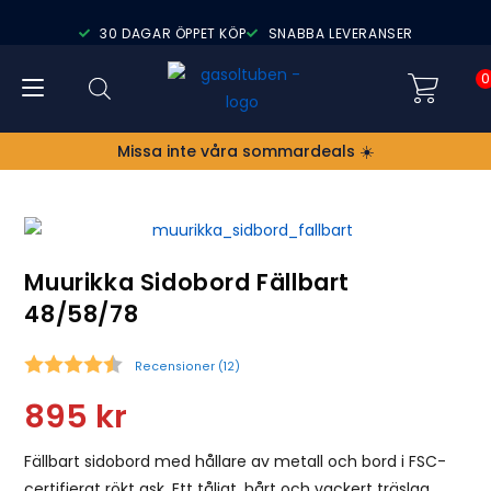
30 DAGAR ÖPPET KÖP
SNABBA LEVERANSER
0
Missa inte våra sommardeals ☀️
Muurikka Sidobord Fällbart
48/58/78
Recensioner (
12
)
Snittbetyg:
895
kr
Fällbart sidobord med hållare av metall och bord i FSC-
certifierat rökt ask. Ett tåligt, hårt och vackert träslag