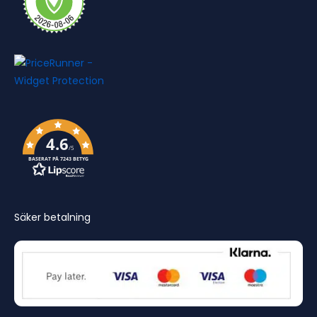
4.6
/5
BASERAT PÅ 7243 BETYG
Säker betalning