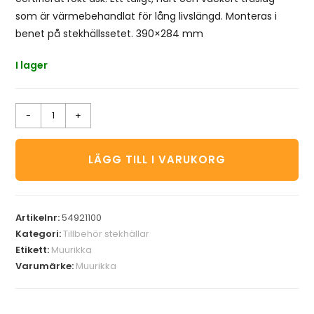
som är värmebehandlat för lång livslängd. Monteras i
benet på stekhällssetet. 390×284 mm
I lager
-
+
LÄGG TILL I VARUKORG
Artikelnr:
54921100
Kategori:
Tillbehör stekhällar
Etikett:
Muurikka
Varumärke:
Muurikka