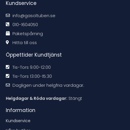
Kundservice
k
k
k
k
o
o
o
o
m
m
m
m
m
m
m
m
info@gasoltuben.se
e
e
e
e
n
n
n
n
d
d
d
d
010-1604050
a
a
a
a
t
t
t
t
Paketspårning
i
i
i
i
o
o
o
o
n
n
n
n
Hitta till oss
e
e
e
e
n
n
n
n
Öppettider Kundtjänst
Tis-Tors 9:00-12:00
Tis-Tors 13:00-15:30
Dagligen under helgfria vardagar.
Helgdagar & Röda vardagar:
Stängt
Information
Kundservice